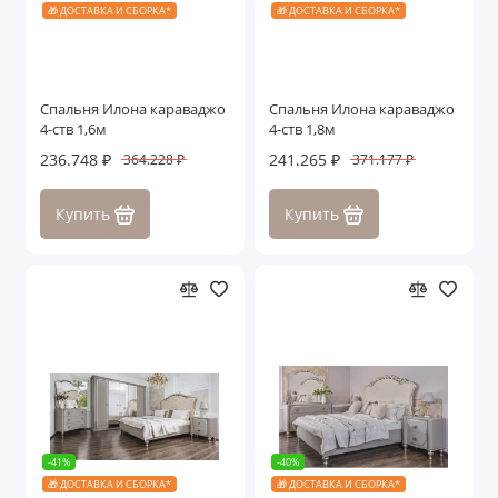
🎁 ДОСТАВКА И СБОРКА*
🎁 ДОСТАВКА И СБОРКА*
Спальня Илона караваджо
Спальня Илона караваджо
4-ств 1,6м
4-ств 1,8м
236.748 ₽
241.265 ₽
364.228 ₽
371.177 ₽
Купить
Купить
-41%
-40%
🎁 ДОСТАВКА И СБОРКА*
🎁 ДОСТАВКА И СБОРКА*