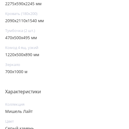
2275x590x2245 мм
Кровать (180х200)
2090х2110x1540 мм
Тумбочка (2 шт.)
470x500x495 мм
Комод 4 ящ. узкий
1220x500x890 мм
Зеркало
700х1000 м
Характеристики
Коллекция
Мишель Лайт
Цвет
Серый камень