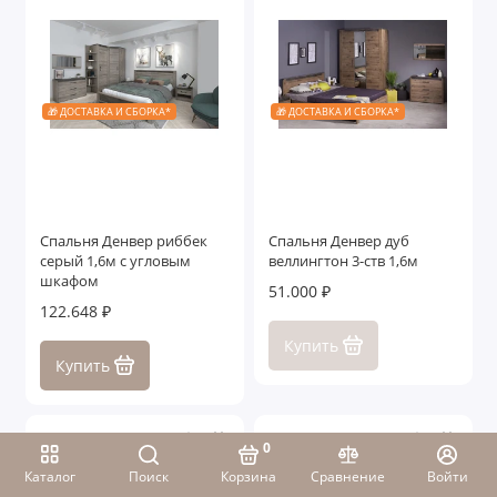
🎁 ДОСТАВКА И СБОРКА*
🎁 ДОСТАВКА И СБОРКА*
Спальня Денвер риббек
Спальня Денвер дуб
серый 1,6м c угловым
веллингтон 3-ств 1,6м
шкафом
51.000 ₽
122.648 ₽
Купить
Купить
0
Каталог
Поиск
Корзина
Сравнение
Войти