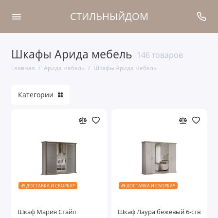
СТИЛЬНЫЙДОМ
Шкафы Арида мебель
Спальни Арида мебель
146 товаров
Главная
Арида мебель
Шкафы Арида мебель
Шкафы Арида мебель
Категории
Гостиные Арида мебель
Кухни Арида мебель
Мягкая мебель Арида
Столы и стулья Арида мебель
Показать все
🎁 ДОСТАВКА И СБОРКА*
🎁 ДОСТАВКА И СБОРКА*
Шкаф Мария Стайл
Шкаф Лаура бежевый 6-ств