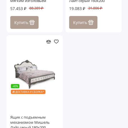
мягким изголовьем
Лайт серый 160х200
57.453 ₽
19.083 ₽
88.389 ₽
31.806 ₽
Купить
Купить
-40%
🎁 ДОСТАВКА И СБОРКА*
Ящик с подъемным
механизмом Мишель
Лайт серый 180х200