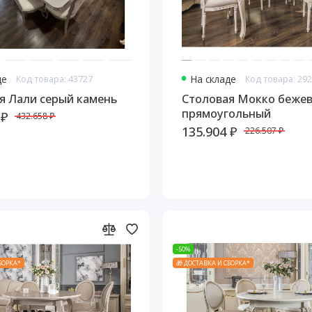
де
Код товара: 43727
На складе
Код товара: 29
я Лали серый камень
Столовая Мокко бежев
прямоугольный
 ₽
432.658 ₽
135.904 ₽
226.507 ₽
-50%
СБОРКА*
🎁 ДОСТАВКА И СБОРКА*