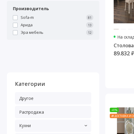
Производитель
Sofa-m
81
Арида
13
Эра мебель
12
На скла
Столова
89.832 
Категории
Другое
-41%
Распродажа
🎁 ДОСТАВКА И 
Кухни