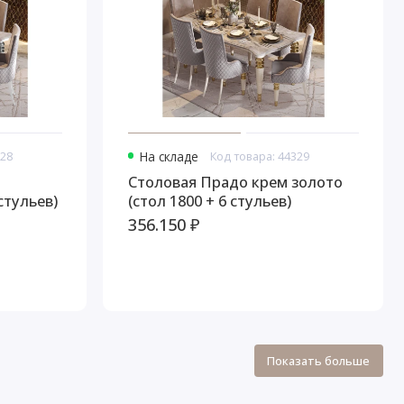
328
На складе
Код товара: 44329
й
Столовая Прадо крем золото
стульев)
(стол 1800 + 6 стульев)
356.150 ₽
Показать больше