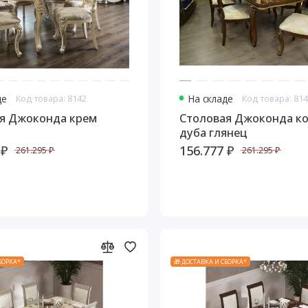
де
Код товара: 8142
На складе
Код товара: 81
я Джоконда крем
Столовая Джоконда к
дуба глянец
 ₽
156.777 ₽
261.295 ₽
261.295 ₽
СБОРКА*
🎁 ДОСТАВКА И СБОРКА*