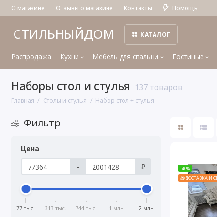
О магазине
Отзывы о магазине
Контакты
Помощь
СТИЛЬНЫЙДОМ
КАТАЛОГ
Распродажа
Кухни
Мебель для спальни
Гостиные
Наборы стол и стулья
137 товаров
Главная
Столы и стулья
Набор стол + стулья
Фильтр
Цена
-
₽
-40%
🎁 ДОСТАВКА И 
77 тыс.
313 тыс.
744 тыс.
1 млн
2 млн