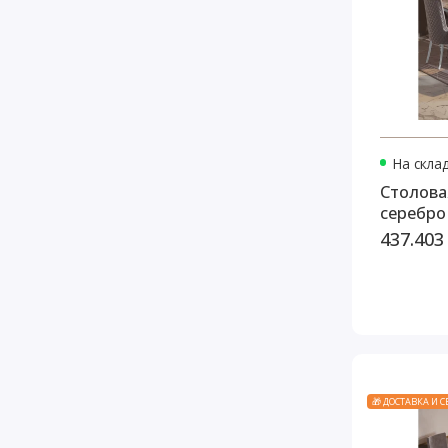
На скла
Столова
серебро 
437.403
🎁 ДОСТАВКА И 