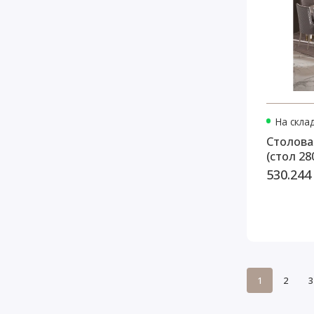
На скла
Столова
(стол 28
530.244
1
2
3