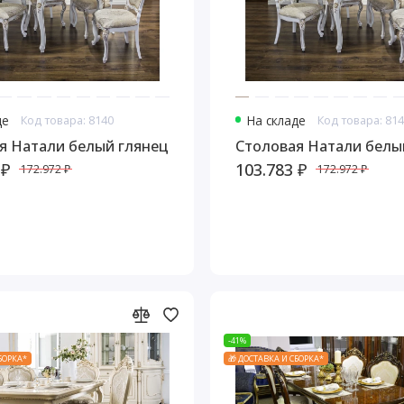
де
Код товара: 8140
На складе
Код товара: 81
я Натали белый глянец
Столовая Натали белы
 ₽
103.783 ₽
172.972 ₽
172.972 ₽
-41%
СБОРКА*
🎁 ДОСТАВКА И СБОРКА*