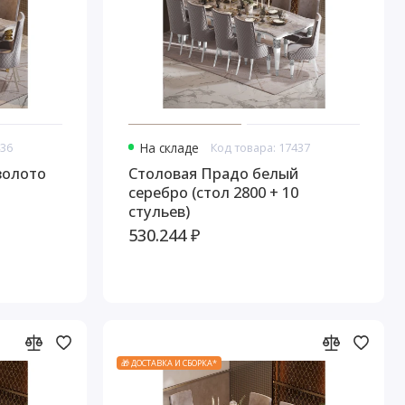
436
На складе
Код товара: 17437
золото
Столовая Прадо белый
серебро (стол 2800 + 10
стульев)
530.244 ₽
🎁 ДОСТАВКА И СБОРКА*