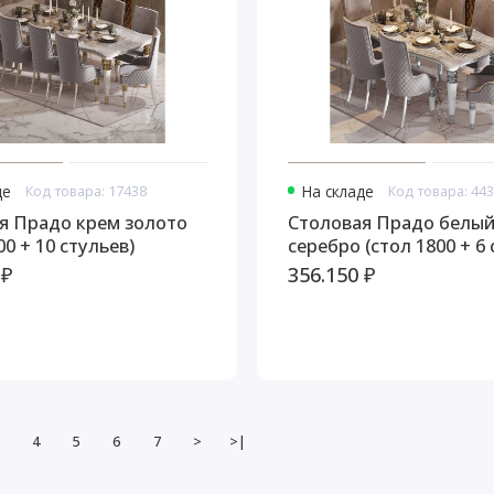
де
Код товара: 17438
На складе
Код товара: 44
я Прадо крем золото
Столовая Прадо белы
00 + 10 стульев)
серебро (стол 1800 + 6 
 ₽
356.150 ₽
4
5
6
7
>
>|