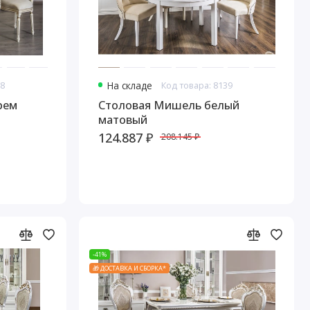
38
На складе
Код товара: 8139
рем
Столовая Мишель белый
матовый
124.887 ₽
208.145 ₽
-41%
🎁 ДОСТАВКА И СБОРКА*