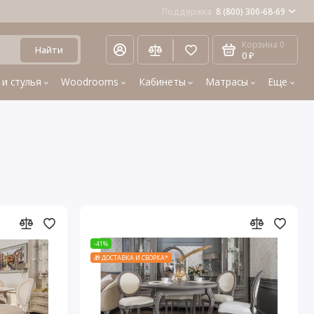
Поддержка
8 (800) 300-68-69
Корзина
0
Найти
0 ₽
 и стулья
Woodrooms
Кабинеты
Матрасы
Еще
-41%
🎁 ДОСТАВКА И СБОРКА*