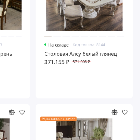
43
На складе
Код товара: 8144
орень
Столовая Алсу белый глянец
371.155 ₽
571.008 ₽
🎁 ДОСТАВКА И СБОРКА*