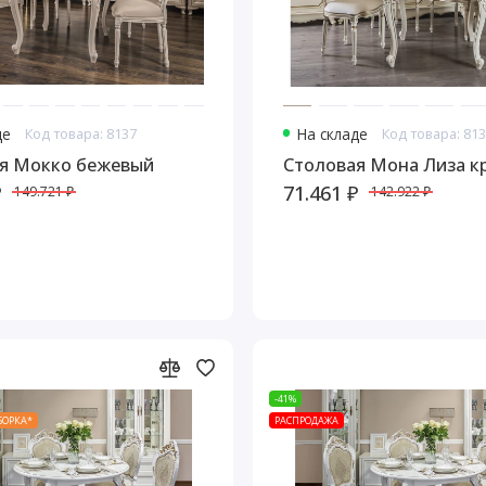
де
Код товара: 8137
На складе
Код товара: 81
я Мокко бежевый
Столовая Мона Лиза к
₽
71.461 ₽
149.721 ₽
142.922 ₽
-41%
СБОРКА*
РАСПРОДАЖА