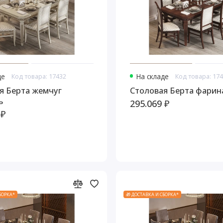
де
Код товара: 17432
На складе
Код товара: 17
я Берта жемчуг
Столовая Берта фарин
ь
295.069 ₽
 ₽
СБОРКА*
🎁 ДОСТАВКА И СБОРКА*