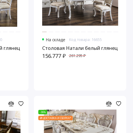
40
На складе
Код товара: 16655
й глянец
Столовая Натали белый глянец
156.777 ₽
261.295 ₽
-36%
🎁 ДОСТАВКА И СБОРКА*