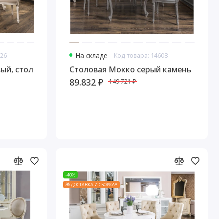
226
На складе
Код товара: 14608
ый, стол
Столовая Мокко серый камень
89.832 ₽
149.721 ₽
-40%
🎁 ДОСТАВКА И СБОРКА*