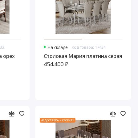
433
На складе
Код товара: 17434
а орех
Столовая Мария платина серая
454.400 ₽
🎁 ДОСТАВКА И СБОРКА*