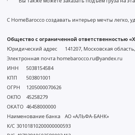
· Вы также можете заказать подъем груза на этаж
С HomeBarocco создавать интерьер мечты легко, у
Общество с ограниченной ответственностью «Х
Юридический адрес
141207, Московская область
Электронная почта homebarocco.ru@yandex.ru
ИНН
5038154584
КПП
503801001
ОГРН
1205000070626
ОКПО
45258279
ОКАТО
46458000000
Наименование банка
АО «АЛЬФА-БАНК»
К/С
30101810200000000593