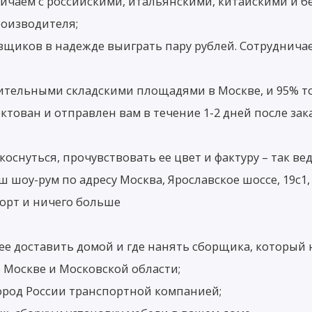
аем с российскими, итальянскими, китайскими и бе
роизводителя;
щиков в надежде выиграть пару рублей. Сотруднича
льными складскими площадями в Москве, и 95% това
ктован и отправлен вам в течение 1-2 дней после зака
коснуться, прочувствовать ее цвет и фактуру – так в
 шоу-рум по адресу Москва, Ярославское шоссе, 19с1,
форт и ничего больше
к ее доставить домой и где нанять сборщика, который
 Москве и Московской области;
род России транспортной компанией;