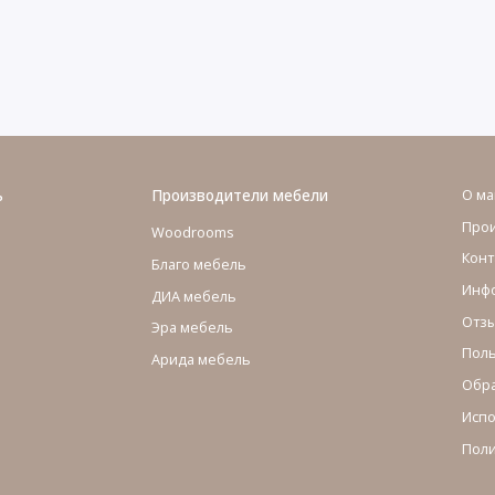
ь
Производители мебели
О ма
Про
Woodrooms
Конт
Благо мебель
Инфо
ДИА мебель
Отзы
Эра мебель
Поль
Арида мебель
Обра
Испо
Поли