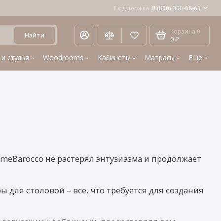
Поддержка
8 (800) 300-68-69
Корзина
0
Найти
0 ₽
 и стулья
Woodrooms
Кабинеты
Матрасы
Еще
HomeBarocco не растерял энтузиазма и продолжает
для столовой – все, что требуется для создания