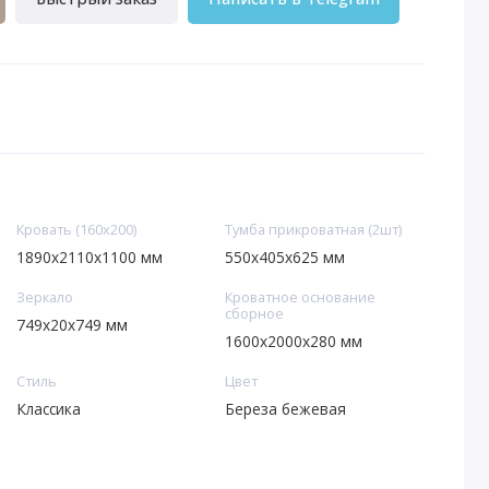
Кровать (160х200)
Тумба прикроватная (2шт)
1890x2110x1100 мм
550х405х625 мм
Зеркало
Кроватное основание
сборное
749х20х749 мм
1600х2000х280 мм
Стиль
Цвет
Классика
Береза бежевая