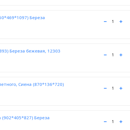
50*469*1097) Береза
893) Береза бежевая, 12303
етного, Сиена (870*136*720)
 (902*405*827) Береза