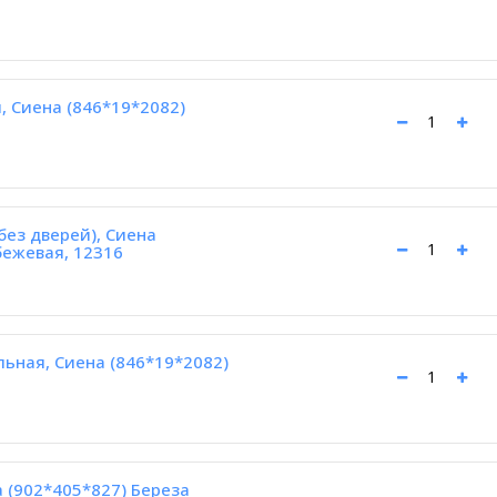
, Сиена (846*19*2082)
без дверей), Сиена
бежевая, 12316
ьная, Сиена (846*19*2082)
 (902*405*827) Береза