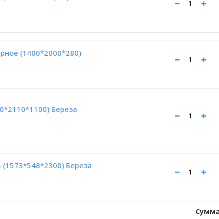
рное (1400*2000*280)
90*2110*1100) Береза
 (1573*548*2300) Береза
Сумма