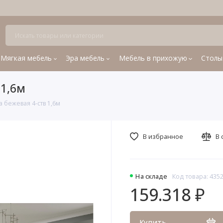
Мягкая мебель
Эра мебель
Мебель в прихожую
Столы
 1,6м
 бежевая 4-ств 1,6м
В избранное
В 
На складе
Код товара: 435
159.318 ₽
Купить