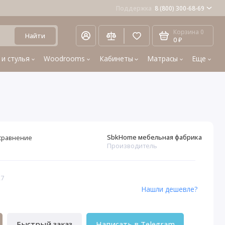
Поддержка
8 (800) 300-68-69
Корзина
0
Найти
0 ₽
 и стулья
Woodrooms
Кабинеты
Матрасы
Еще
SbkHome мебельная фабрика
сравнение
Производитель
27
Нашли дешевле?
Быстрый заказ
Написать в Telegram