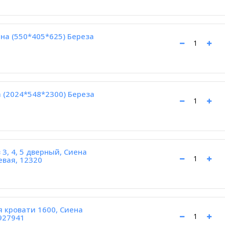
на (550*405*625) Береза
 (2024*548*2300) Береза
3, 4, 5 дверный, Сиена
евая, 12320
я кровати 1600, Сиена
927941