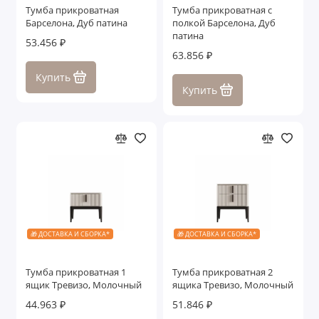
Тумба прикроватная
Тумба прикроватная с
Столики
Барселона, Дуб патина
полкой Барселона, Дуб
патина
53.456 ₽
Столы обеденные
63.856 ₽
Купить
Столы письменные
Купить
Стулья
ТВ тумбы
Зеркала
Консоли
🎁 ДОСТАВКА И СБОРКА*
🎁 ДОСТАВКА И СБОРКА*
Показать все
Тумба прикроватная 1
Тумба прикроватная 2
ящик Тревизо, Молочный
ящика Тревизо, Молочный
44.963 ₽
51.846 ₽