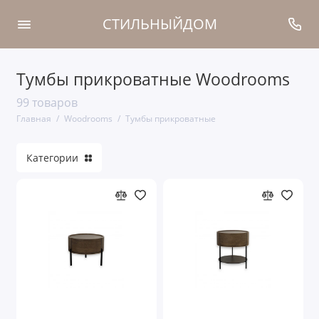
СТИЛЬНЫЙДОМ
Тумбы прикроватные Woodrooms
Коллекции Woodrooms
99 товаров
Кровати
Главная
Woodrooms
Тумбы прикроватные
Тумбы прикроватные
Категории
Прихожие
Туалетные столы
Шкафы
Мягкая мебель
Комоды