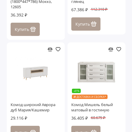
(1800*447*786) Мокко,
глянец
12605
67.386 ₽
112.310 ₽
36.392 ₽
Купить
Купить
-41%
🎁 ДОСТАВКА И СБОРКА*
Комод широкий Аврора
Комод Мишель белый
дуб Мария/Кашемир
матовый в гостиную
29.116 ₽
36.405 ₽
60.675 ₽