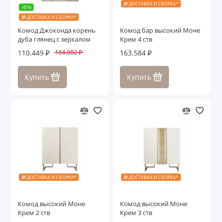
🎁 ДОСТАВКА И СБОРКА*
-41%
🎁 ДОСТАВКА И СБОРКА*
Комод Джоконда корень
Комод бар высокий Моне
дуба глянец с зеркалом
Крем 4 ств
110.449 ₽
163.584 ₽
184.082 ₽
Купить
Купить
🎁 ДОСТАВКА И СБОРКА*
🎁 ДОСТАВКА И СБОРКА*
Комод высокий Моне
Комод высокий Моне
Крем 2 ств
Крем 3 ств