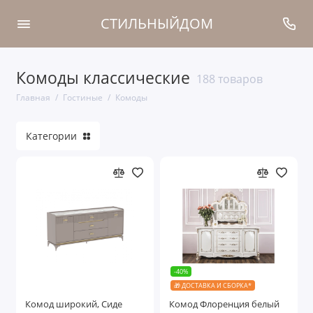
СТИЛЬНЫЙДОМ
Комоды классические
Наборы для гостиной
188 товаров
Главная
Гостиные
Комоды
Витрины
Категории
ТВ тумбы
Комоды
Серванты
Зеркала для гостиной
Стеллажи
-40%
🎁 ДОСТАВКА И СБОРКА*
Показать все
Комод широкий, Сиде
Комод Флоренция белый