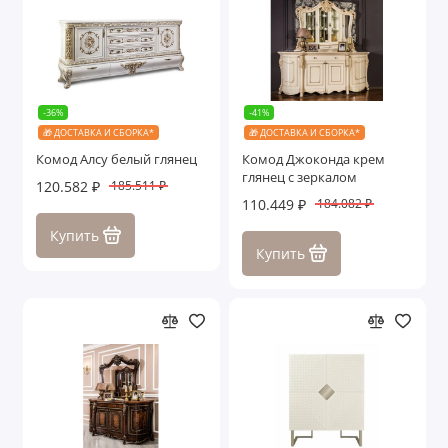
-36%
-41%
🎁 ДОСТАВКА И СБОРКА*
🎁 ДОСТАВКА И СБОРКА*
Комод Алсу белый глянец
Комод Джоконда крем
глянец с зеркалом
120.582 ₽
185.511 ₽
110.449 ₽
184.082 ₽
Купить
Купить