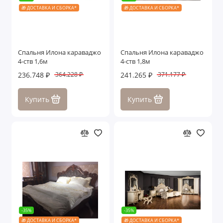
🎁 ДОСТАВКА И СБОРКА*
🎁 ДОСТАВКА И СБОРКА*
Спальня Илона караваджо
Спальня Илона караваджо
4-ств 1,6м
4-ств 1,8м
236.748 ₽
241.265 ₽
364.228 ₽
371.177 ₽
Купить
Купить
-35%
-35%
🎁 ДОСТАВКА И СБОРКА*
🎁 ДОСТАВКА И СБОРКА*