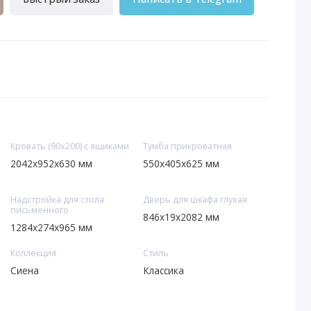
Кровать (90х200) с ящиками
Тумба прикроватная
2042x952x630 мм
550х405х625 мм
Надстройка для стола
Дверь для шкафа глухая
письменного
846х19х2082 мм
1284х274х965 мм
Коллекция
Стиль
Сиена
Классика