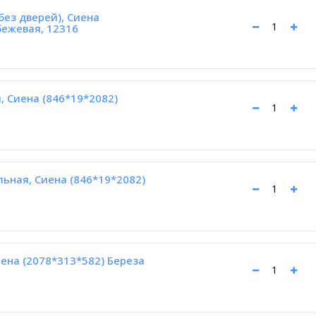
без дверей), Сиена
бежевая, 12316
, Сиена (846*19*2082)
ьная, Сиена (846*19*2082)
ена (2078*313*582) Береза