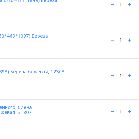
а (570*411*1849) Береза
50*469*1097) Береза
893) Береза бежевая, 12303
енного, Сиена
ежевая, 31807