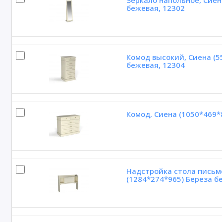
Зеркало напольное, Сиен
бежевая, 12302
Комод высокий, Сиена (5
бежевая, 12304
Комод, Сиена (1050*469*
Надстройка стола письм
(1284*274*965) Береза б