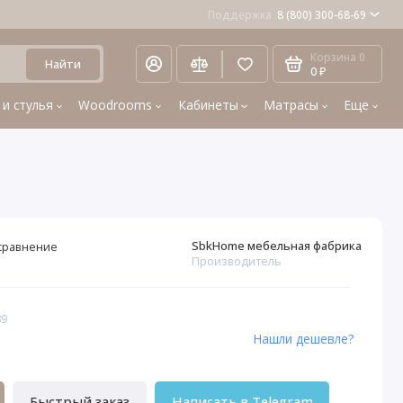
Поддержка
8 (800) 300-68-69
Корзина
0
Найти
0 ₽
 и стулья
Woodrooms
Кабинеты
Матрасы
Еще
SbkHome мебельная фабрика
сравнение
Производитель
89
Нашли дешевле?
Быстрый заказ
Написать в Telegram