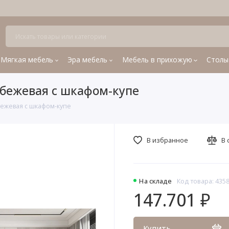
Мягкая мебель
Эра мебель
Мебель в прихожую
Столы
 бежевая с шкафом-купе
бежевая с шкафом-купе
В избранное
В 
На складе
Код товара: 435
147.701 ₽
Купить