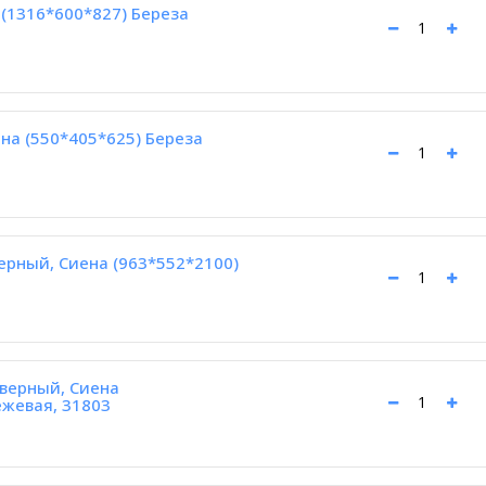
(1316*600*827) Береза
на (550*405*625) Береза
ерный, Сиена (963*552*2100)
верный, Сиена
ежевая, 31803