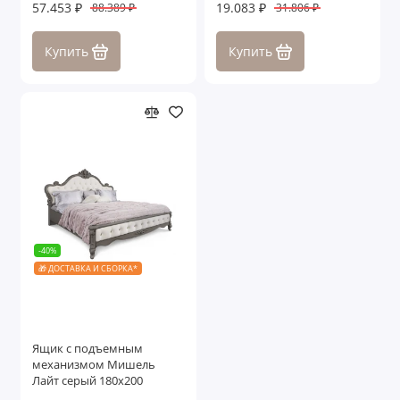
57.453 ₽
19.083 ₽
88.389 ₽
31.806 ₽
Купить
Купить
-40%
🎁 ДОСТАВКА И СБОРКА*
Ящик с подъемным
механизмом Мишель
Лайт серый 180х200