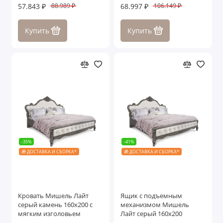
57.843 ₽
68.997 ₽
88.989 ₽
106.149 ₽
Купить
Купить
-35%
-41%
🎁 ДОСТАВКА И СБОРКА*
🎁 ДОСТАВКА И СБОРКА*
Кровать Мишель Лайт
Ящик с подъемным
серый камень 160х200 с
механизмом Мишель
мягким изголовьем
Лайт серый 160х200