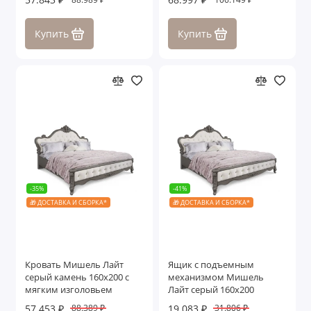
Купить
Купить
-35%
-41%
🎁 ДОСТАВКА И СБОРКА*
🎁 ДОСТАВКА И СБОРКА*
Кровать Мишель Лайт
Ящик с подъемным
серый камень 160х200 с
механизмом Мишель
мягким изголовьем
Лайт серый 160х200
57.453 ₽
19.083 ₽
88.389 ₽
31.806 ₽