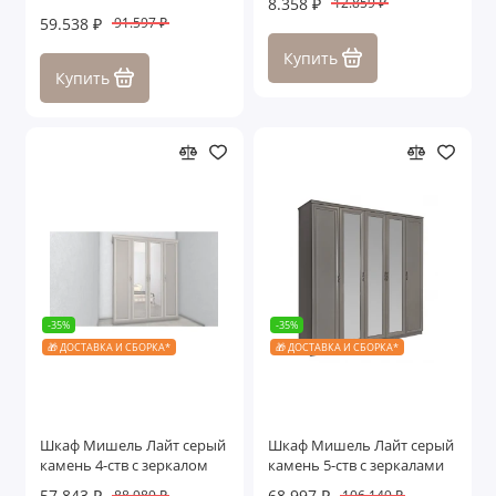
8.358 ₽
12.859 ₽
м
59.538 ₽
91.597 ₽
Купить
Купить
-35%
-35%
🎁 ДОСТАВКА И СБОРКА*
🎁 ДОСТАВКА И СБОРКА*
Шкаф Мишель Лайт серый
Шкаф Мишель Лайт серый
камень 4-ств с зеркалом
камень 5-ств с зеркалами
57.843 ₽
68.997 ₽
88.989 ₽
106.149 ₽