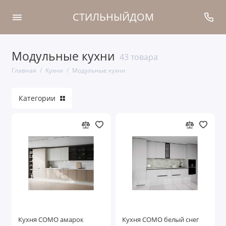
СТИЛЬНЫЙДОМ
Модульные кухни
Модульные кухни
43 товара
Главная
Кухни
Модульные кухни
Комплектующие
Категории
Модули
Показать все
Кухня COMO амарок
Кухня COMO белый снег