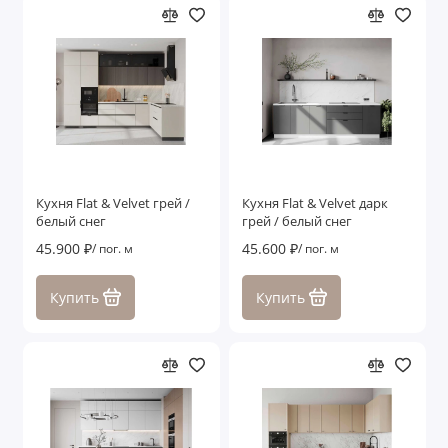
Кухня Flat & Velvet грей /
Кухня Flat & Velvet дарк
белый снег
грей / белый снег
45.900 ₽
45.600 ₽
/ пог. м
/ пог. м
Купить
Купить