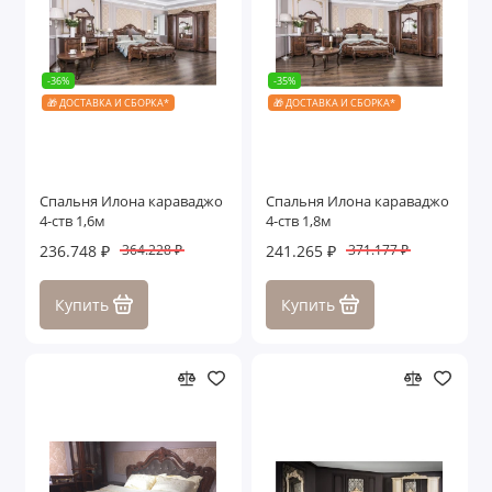
-36%
-35%
🎁 ДОСТАВКА И СБОРКА*
🎁 ДОСТАВКА И СБОРКА*
Спальня Илона караваджо
Спальня Илона караваджо
4-ств 1,6м
4-ств 1,8м
236.748 ₽
241.265 ₽
364.228 ₽
371.177 ₽
Купить
Купить