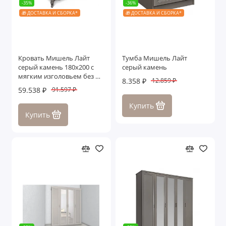
-35%
-36%
🎁 ДОСТАВКА И СБОРКА*
🎁 ДОСТАВКА И СБОРКА*
Кровать Мишель Лайт
Тумба Мишель Лайт
серый камень 180х200 с
серый камень
мягким изголовьем без п/
8.358 ₽
12.859 ₽
м
59.538 ₽
91.597 ₽
Купить
Купить