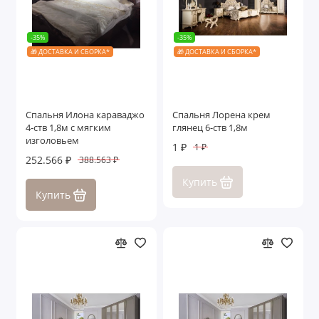
-35%
-35%
🎁 ДОСТАВКА И СБОРКА*
🎁 ДОСТАВКА И СБОРКА*
Спальня Илона караваджо
Спальня Лорена крем
4-ств 1,8м с мягким
глянец 6-ств 1,8м
изголовьем
1 ₽
1 ₽
252.566 ₽
388.563 ₽
Купить
Купить