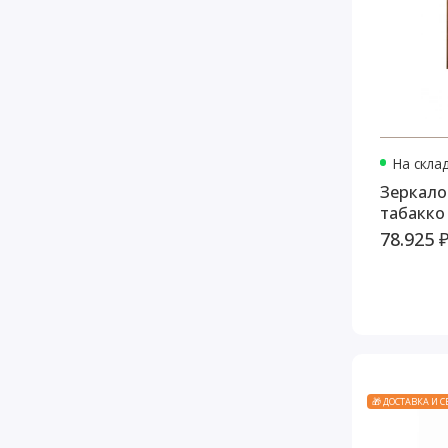
На скла
Зеркало
табакко
78.925 
🎁 ДОСТАВКА И 