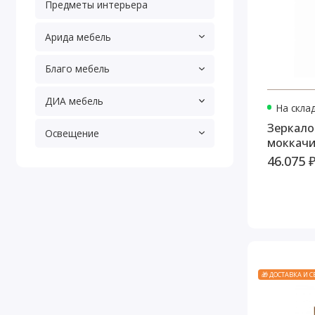
Предметы интерьера
Арида мебель
Благо мебель
ДИА мебель
На скла
Зеркало 
Освещение
моккачи
46.075 
🎁 ДОСТАВКА И 