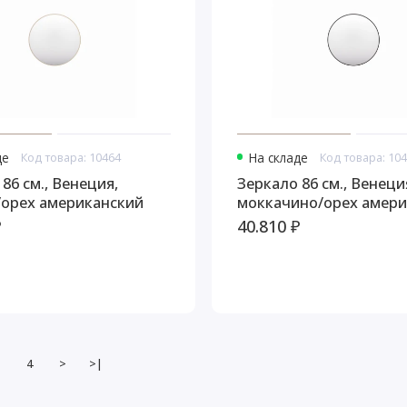
де
Код товара: 10464
На складе
Код товара: 10
86 см., Венеция,
Зеркало 86 см., Венеци
орех американский
моккачино/орех амери
₽
40.810 ₽
4
>
>|