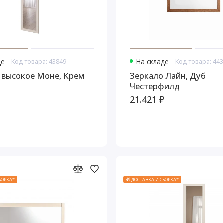
де
Код товара: 43849
На складе
Код товара: 44
 высокое Моне, Крем
Зеркало Лайн, Дуб
Честерфилд
₽
21.421 ₽
СБОРКА*
🎁 ДОСТАВКА И СБОРКА*