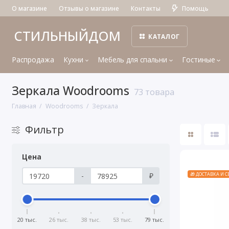
О магазине
Отзывы о магазине
Контакты
Помощь
СТИЛЬНЫЙДОМ
КАТАЛОГ
Распродажа
Кухни
Мебель для спальни
Гостиные
Зеркала Woodrooms
73 товара
Главная
Woodrooms
Зеркала
Фильтр
Цена
-
₽
🎁 ДОСТАВКА И 
20 тыс.
26 тыс.
38 тыс.
53 тыс.
79 тыс.