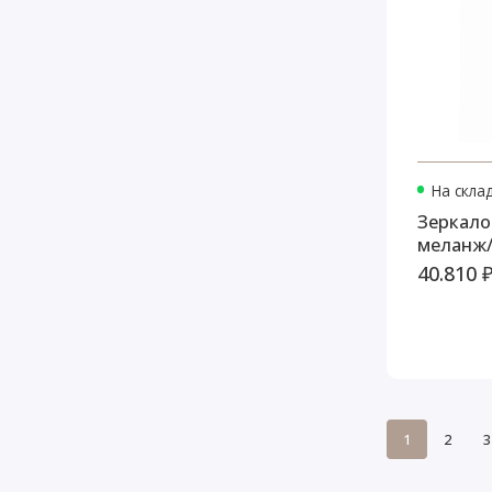
На скла
Зеркало 
меланж/
40.810 
1
2
3