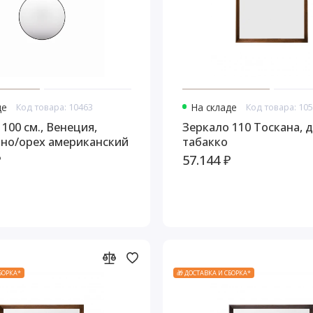
де
Код товара: 10463
На складе
Код товара: 10
100 см., Венеция,
Зеркало 110 Тоскана, 
но/орех американский
табакко
₽
57.144 ₽
СБОРКА*
🎁 ДОСТАВКА И СБОРКА*