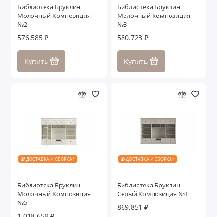
Библиотека Бруклин
Библиотека Бруклин
Столики
Молочный Композиция
Молочный Композиция
№2
№3
Столы обеденные
576.585 ₽
580.723 ₽
Столы письменные
Купить
Купить
Стулья
ТВ тумбы
Зеркала
Консоли
🎁 ДОСТАВКА И СБОРКА*
🎁 ДОСТАВКА И СБОРКА*
Показать все
Библиотека Бруклин
Библиотека Бруклин
Молочный Композиция
Серый Композиция №1
№5
869.851 ₽
1.018.658 ₽