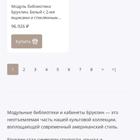
Модуль библиотеки
Бруклин, Белый с 2-мя
ящиками и стеклянным
фасадом левый
96.926 ₽
Купить
1
2
3
4
5
6
7
8
>
>|
Модульные библиотеки и кабинеты Бруклин — это
неотъемлемая часть нашей культовой коллекции,
воплощающей современный американский стиль.
Бруклин стал символом строгости, изыска и