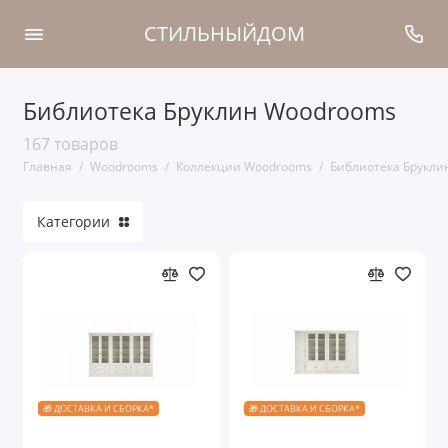
СТИЛЬНЫЙДОМ
Библиотека Бруклин Woodrooms
Коллекции Woodrooms
167 товаров
Кровати
Главная
Woodrooms
Коллекции Woodrooms
Библиотека Брукли
Тумбы прикроватные
Категории
Прихожие
Туалетные столы
Шкафы
Мягкая мебель
🎁 ДОСТАВКА И СБОРКА*
🎁 ДОСТАВКА И СБОРКА*
Комоды