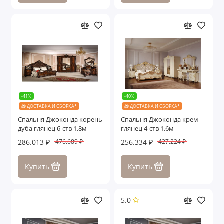
Ассоль
Афина
Гравита
Джоконда
-41%
-40%
Диана
🎁 ДОСТАВКА И СБОРКА*
🎁 ДОСТАВКА И СБОРКА*
Спальня Джоконда корень
Спальня Джоконда крем
Жаклин
дуба глянец 6-ств 1,8м
глянец 4-ств 1,6м
286.013 ₽
256.334 ₽
476.689 ₽
427.224 ₽
Замира
Купить
Купить
Илона
Лали
5.0
Лара