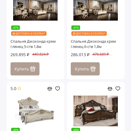
Лейла
Лорена
-41%
-41%
Марселла
🎁 ДОСТАВКА И СБОРКА*
🎁 ДОСТАВКА И СБОРКА*
Спальня Джоконда крем
Спальня Джоконда крем
Мишель
глянец 5-ств 1,8м
глянец 6-ств 1,8м
269.895 ₽
286.013 ₽
449.824 ₽
476.689 ₽
Мишель Лайт
Купить
Купить
Мокко
Мона Лиза
5.0
Натали
Нонна
Патрисия
-40%
-40%