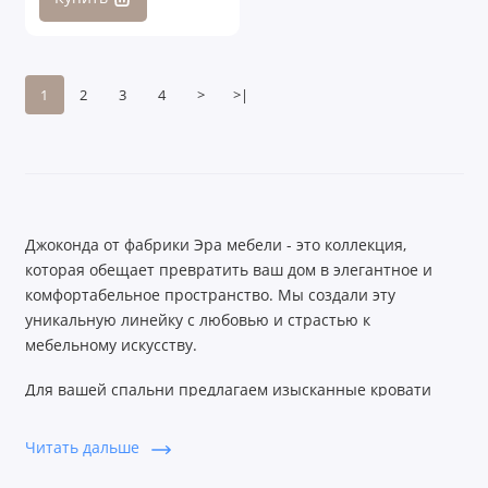
1
2
3
4
>
>|
Джоконда от фабрики Эра мебели - это коллекция,
которая обещает превратить ваш дом в элегантное и
комфортабельное пространство. Мы создали эту
уникальную линейку с любовью и страстью к
мебельному искусству.
Для вашей спальни предлагаем изысканные кровати
Джоконда. Они обладают изящными линиями и высоким
комфортом, позволяющим наслаждаться спокойным
Читать дальше
сном и отдыхом.