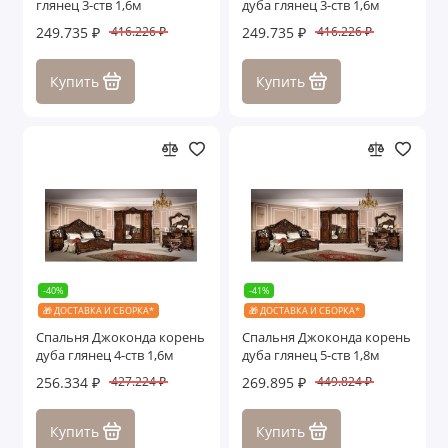
глянец 3-ств 1,6м
дуба глянец 3-ств 1,6м
Стулья
249.735 ₽
249.735 ₽
416.226 ₽
416.226 ₽
Пуфики
Купить
Купить
Столы
Банкетки
Журнальные столики
Зеркала
Ящики с под. механизмом
-40%
-41%
🎁 ДОСТАВКА И СБОРКА*
🎁 ДОСТАВКА И СБОРКА*
Аделина
Спальня Джоконда корень
Спальня Джоконда корень
дуба глянец 4-ств 1,6м
дуба глянец 5-ств 1,8м
Алсу
256.334 ₽
269.895 ₽
427.224 ₽
449.824 ₽
Анна Мария
Купить
Купить