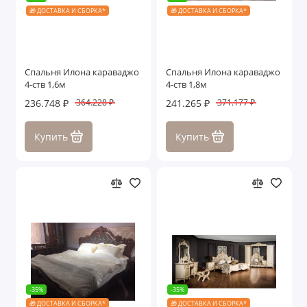
🎁 ДОСТАВКА И СБОРКА*
🎁 ДОСТАВКА И СБОРКА*
Спальня Илона караваджо
Спальня Илона караваджо
4-ств 1,6м
4-ств 1,8м
236.748 ₽
241.265 ₽
364.228 ₽
371.177 ₽
Купить
Купить
-35%
-35%
🎁 ДОСТАВКА И СБОРКА*
🎁 ДОСТАВКА И СБОРКА*