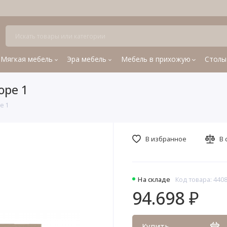
Мягкая мебель
Эра мебель
Мебель в прихожую
Столы
оре 1
е 1
В избранное
В 
На складе
Код товара: 440
94.698 ₽
Купить