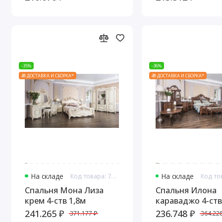
-35%
-36%
🎁 ДОСТАВКА И СБОРКА*
🎁 ДОСТАВКА И СБОРКА*
На складе
Код товара: 7641
На складе
Спальня Мона Лиза
Спальня Илона
крем 4-ств 1,8м
караваджо 4-ств
241.265 ₽
236.748 ₽
371.177 ₽
364.228