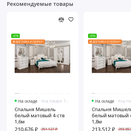
Рекомендуемые товары
-41%
-41%
🎁 ДОСТАВКА И СБОРКА*
🎁 ДОСТАВКА И СБОРКА*
На складе
Код товара: 7605
На складе
Спальня Мишель
Спальня Мишел
белый матовый 4-ств
белый матовый 
1,6м
1,8м
210.676 ₽
213.512 ₽
351.127 ₽
355.853