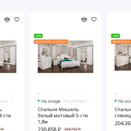
-40%
-40%
🎁 ДОСТАВКА И СБОРКА*
🎁 ДОСТАВКА 
Код товара: 7606
На складе
Код товара: 7607
На ск
ь
Спальня Мишель
Спаль
4-ств
белый матовый 5-ств
глянец
1,8м
204.36
230.858 ₽
 ₽
384.763 ₽