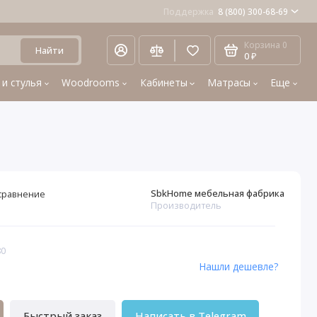
Поддержка
8 (800) 300-68-69
Корзина
0
Найти
0 ₽
 и стулья
Woodrooms
Кабинеты
Матрасы
Еще
SbkHome мебельная фабрика
сравнение
Производитель
80
Нашли дешевле?
Быстрый заказ
Написать в Telegram