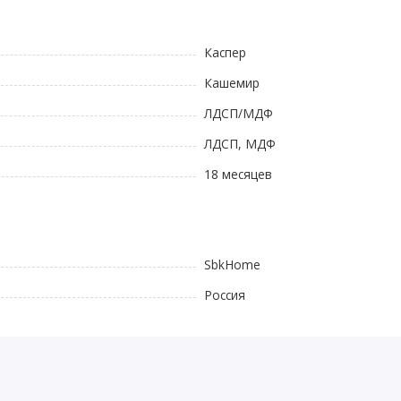
Каспер
Кашемир
ЛДСП/МДФ
ЛДСП, МДФ
18 месяцев
SbkHome
Россия