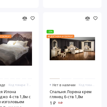
-35%
И СБОРКА*
🎁 ДОСТАВКА И СБОРКА*
ладе
Код товара: 7645
Нет в наличии
Код товара: 7655
ня Илона
Спальня Лорена крем
джо 4-ств 1,8м с
глянец 6-ств 1,8м
 изголовьем
1 ₽
1 ₽