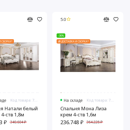
5.0
-36%
И СБОРКА*
🎁 ДОСТАВКА И СБОРКА*
ладе
Код товара: 7611
На складе
Код товара: 7640
ня Натали белый
Спальня Мона Лиза
 4-ств 1,8м
крем 4-ств 1,6м
3 ₽
236.748 ₽
340.604 ₽
364.228 ₽