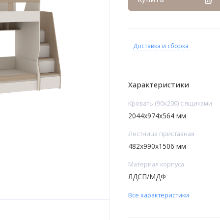
Доставка и сборка
Характеристики
Кровать (90х200) с ящиками
2044х974х564 мм
Лестница приставная
482х990х1506 мм
Материал корпуса
ЛДСП/МДФ
Все характеристики