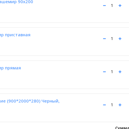
кашемир 90х200
ир приставная
ир прямая
ие (900*2000*280) Черный,
Сумма