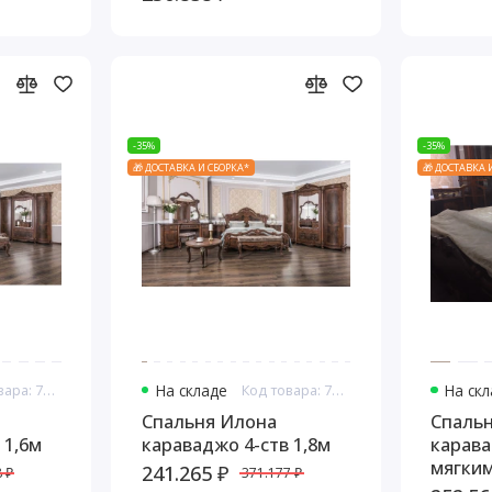
-35%
-35%
🎁 ДОСТАВКА И СБОРКА*
🎁 ДОСТАВКА 
Код товара: 7643
На складе
Код товара: 7644
На ск
Спальня Илона
Спаль
 1,6м
караваджо 4-ств 1,8м
карава
мягким
241.265 ₽
 ₽
371.177 ₽