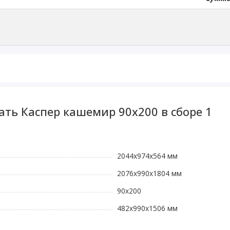
ать Каспер кашемир 90х200 в сборе 1
2044х974х564 мм
2076х990х1804 мм
90х200
482х990х1506 мм