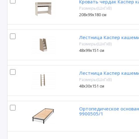
Кровать чердак Каспер 
Размеры(ШxГxВ)
208х99х180 см
Лестница Каспер кашем
Размеры(ШxГxВ)
48х99х151 см
Лестница Каспер кашем
Размеры(ШxГxВ)
48х30х151 см
Ортопедическое основан
9900505/1