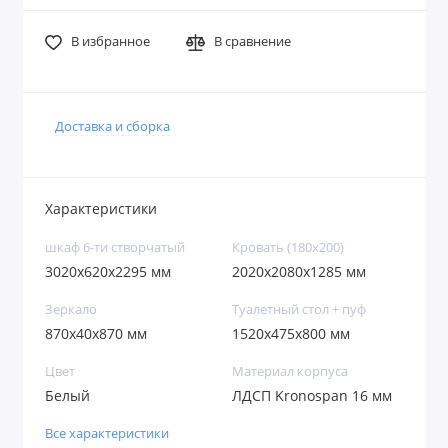
В избранное
В сравнение
Доставка и сборка
Характеристики
шкаф 6-ти створчатый
Кровать (180х200)
3020х620х2295 мм
2020x2080x1285 мм
Зеркало
Туалетный стол + пуф
870х40х870 мм
1520х475х800 мм
Цвет
Материал корпуса
Белый
ЛДСП Kronospan 16 мм
Все характеристики