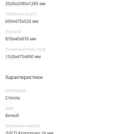
2020x2080x1285 мм
Тумбочка (2 шт.)
605х475х520 мм
Зеркало
870х40х870 мм
Туалетный стол + пуф
1520х475х800 мм
Характеристики
Коллекция
Стелла
Цвет
Белый
Материал корпуса
ЛДСП Kronospan 16 мм