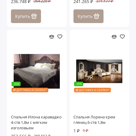
236.748 ₽
241.265 ₽
364.228 ₽
371.177 ₽
Купить
Купить
-35%
-35%
🎁 ДОСТАВКА И СБОРКА*
🎁 ДОСТАВКА И СБОРКА*
Спальня Илона караваджо
Спальня Лорена крем
4-ств 1,8м с мягким
глянец 6-ств 1,8м
изголовьем
1 ₽
1 ₽