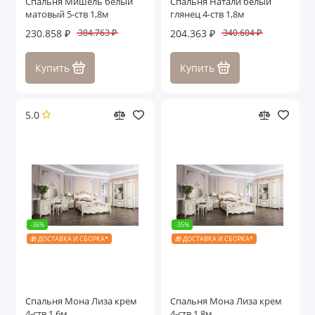
Спальня Мишель белый
Спальня Натали белый
матовый 5-ств 1,8м
глянец 4-ств 1,8м
230.858 ₽
204.363 ₽
384.763 ₽
340.604 ₽
Купить
Купить
5.0
-36%
-35%
🎁 ДОСТАВКА И СБОРКА*
🎁 ДОСТАВКА И СБОРКА*
Спальня Мона Лиза крем
Спальня Мона Лиза крем
4-ств 1,6м
4-ств 1,8м