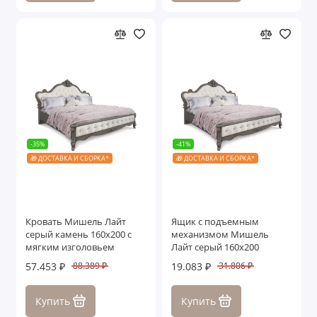
-35%
-41%
🎁 ДОСТАВКА И СБОРКА*
🎁 ДОСТАВКА И СБОРКА*
Кровать Мишель Лайт
Ящик с подъемным
серый камень 160х200 с
механизмом Мишель
мягким изголовьем
Лайт серый 160х200
57.453 ₽
19.083 ₽
88.389 ₽
31.806 ₽
Купить
Купить