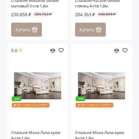
Спальня Мишель белый
Спальня Натали белый
матовый 5-ств 1,8м
глянец 4-ств 1,8м
230.858 ₽
204.363 ₽
384.763 ₽
340.604 ₽
Купить
Купить
5.0
-36%
-35%
🎁 ДОСТАВКА И СБОРКА*
🎁 ДОСТАВКА И СБОРКА*
Спальня Мона Лиза крем
Спальня Мона Лиза крем
4-ств 1,6м
4-ств 1,8м