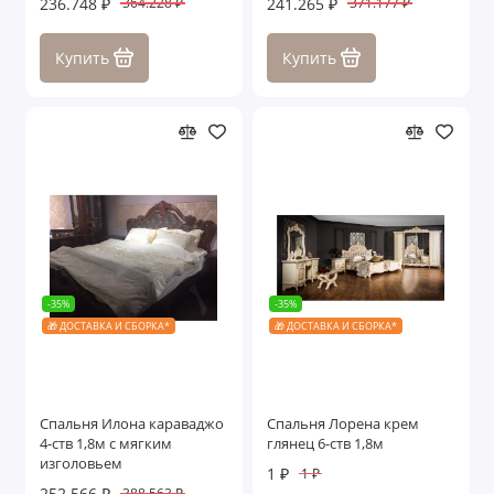
236.748 ₽
241.265 ₽
364.228 ₽
371.177 ₽
Купить
Купить
-35%
-35%
🎁 ДОСТАВКА И СБОРКА*
🎁 ДОСТАВКА И СБОРКА*
Спальня Илона караваджо
Спальня Лорена крем
4-ств 1,8м с мягким
глянец 6-ств 1,8м
изголовьем
1 ₽
1 ₽
252.566 ₽
388.563 ₽