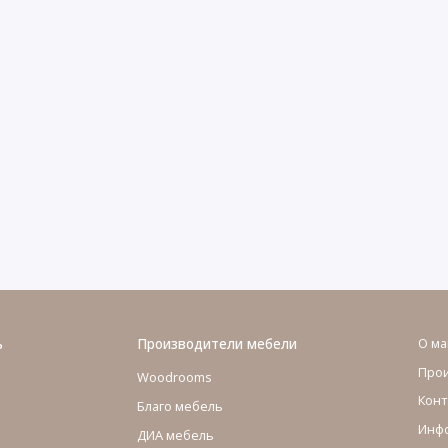
ь
Производители мебели
О ма
Про
Woodrooms
Конт
Благо мебель
Инфо
ДИА мебель