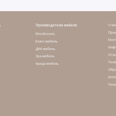
ь
Производители мебели
О ма
Про
Woodrooms
Конт
Благо мебель
Инфо
ДИА мебель
Отзы
Эра мебель
Поль
Арида мебель
Обра
Испо
Поли