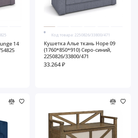
4825
Код товара: 2250826/33800/471
Кушетка Алье ткань Hope 09
unge 14
(1760*850*910) Серо-синий,
754825
2250826/33800/471
33.264 ₽