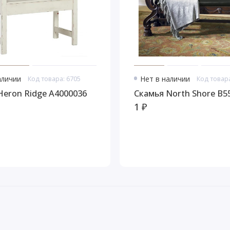
аличии
Код товара: 6705
Нет в наличии
Код товара
Heron Ridge А4000036
Скамья North Shore B5
1 ₽