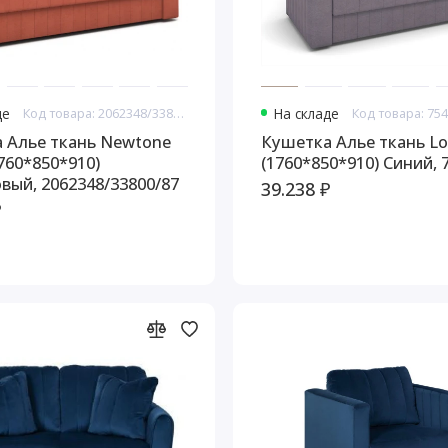
де
Код товара: 2062348/33800/87
На складе
Код товара: 75
ань Newtone
Кушетка Алье ткань Lo
760*850*910)
(1760*850*910) Синий, 
вый, 2062348/33800/87
39.238 ₽
₽