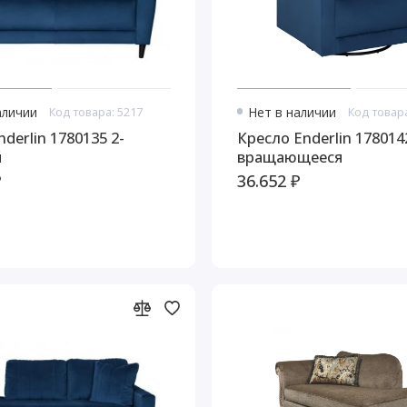
аличии
Код товара: 5217
Нет в наличии
Код товара
derlin 1780135 2-
Кресло Enderlin 178014
й
вращающееся
₽
36.652 ₽