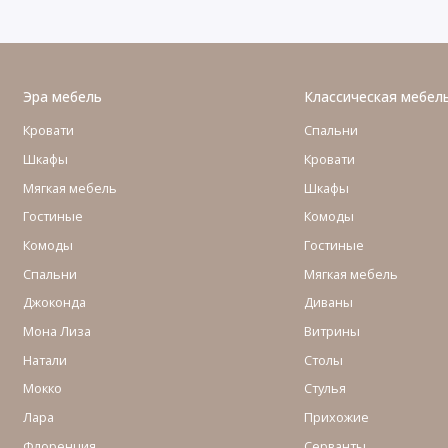
Эра мебель
Классическая мебел
Кровати
Спальни
Шкафы
Кровати
Мягкая мебель
Шкафы
Гостиные
Комоды
Комоды
Гостиные
Cпальни
Мягкая мебель
Джоконда
Диваны
Мона Лиза
Витрины
Натали
Столы
Мокко
Стулья
Лара
Прихожие
Флоренция
Серванты