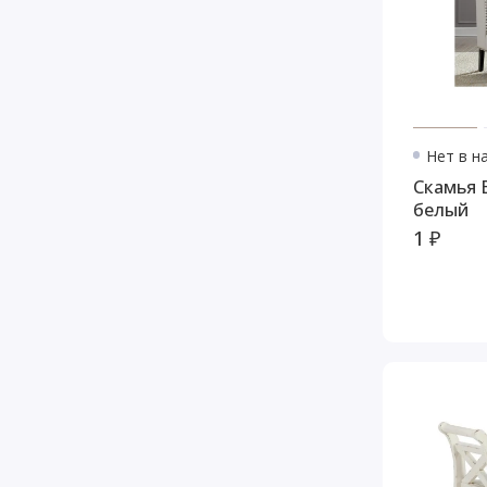
Нет в н
Скамья 
белый
1 ₽