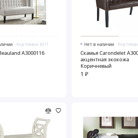
аличии
Код товара: 6211
Нет в наличии
Код товара
Beauland A3000116
Скамья Carondelet A30
акцентная экокожа
Коричневый
1 ₽