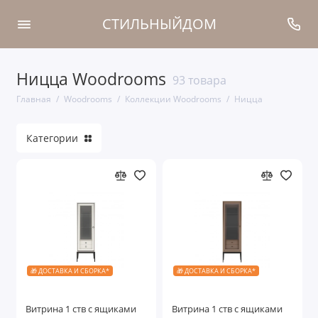
СТИЛЬНЫЙДОМ
Ницца Woodrooms
Коллекции Woodrooms
93 товара
Главная
Woodrooms
Коллекции Woodrooms
Ницца
Кровати
Категории
Тумбы прикроватные
Прихожие
Туалетные столы
Шкафы
Мягкая мебель
🎁 ДОСТАВКА И СБОРКА*
🎁 ДОСТАВКА И СБОРКА*
Комоды
Витрина 1 ств с ящиками
Витрина 1 ств с ящиками