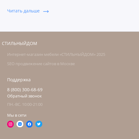
Коллекция Ницца изготавливается из качественного
Читать дальше
массива бука и дополняется МДФ. Благодаря данным
опциям, а также широкому модульному ряду, и
возможности выбора фурнитуры, вы можете
адаптировать элементы коллекции под любой интерьер
современной стилистики.
СТИЛЬНЫЙДОМ
Интернет-магазин мебели «СТИЛЬНЫЙДОМ» 2025
SEO продвижение сайтов в Москве
Поддержка
8 (800) 300-68-69
Обратный звонок
ПН.-ВС. 10:00-21:00
Мы в сети