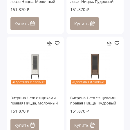
левая Ницца, Молочный
левая Ницца, Пудровый
Столики
151.870 ₽
151.870 ₽
Столы обеденные
Купить
Купить
Столы письменные
Стулья
ТВ тумбы
Зеркала
🎁 ДОСТАВКА И СБОРКА*
🎁 ДОСТАВКА И СБОРКА*
Консоли
Показать все
Витрина 1 ств с ящиками
Витрина 1 ств с ящиками
правая Ницца, Молочный
правая Ницца, Пудровый
151.870 ₽
151.870 ₽
Купить
Купить