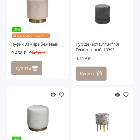
-40%
🎁 ДОСТАВКА И СБОРКА*
Пуфик Замира бежевый
Пуф Декарт (34*34*40)
Темно-серый, 13393
9.458 ₽
15.763 ₽
3.119 ₽
Купить
Купить
-40%