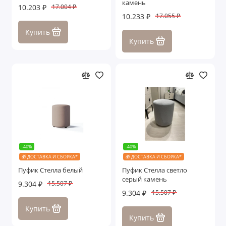
камень
10.203 ₽
17.004 ₽
Зеркала
10.233 ₽
17.055 ₽
Купить
Ящики с подъемными механизмами
Купить
Показать все
-40%
-40%
🎁 ДОСТАВКА И СБОРКА*
🎁 ДОСТАВКА И СБОРКА*
Пуфик Стелла белый
Пуфик Стелла светло
серый камень
9.304 ₽
15.507 ₽
9.304 ₽
15.507 ₽
Купить
Купить