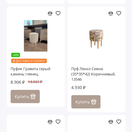
-40%
🎁 ДОСТАВКА И СБОРКА*
Пуфик Гравита серый
Пуф Лекко Сиена
камень глянец
(35*35*42) Коричневый,
13546
8.906 ₽
14.843 ₽
4.930 ₽
Купить
Купить