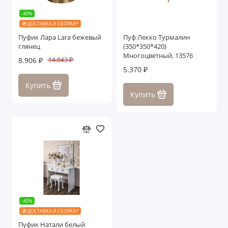
-40%
🎁 ДОСТАВКА И СБОРКА*
Пуфик Лара Lara бежевый
Пуф Лекко Турмалин
глянец
(350*350*420)
Многоцветный, 13576
8.906 ₽
14.843 ₽
5.370 ₽
Купить
Купить
-40%
🎁 ДОСТАВКА И СБОРКА*
Пуфик Натали белый