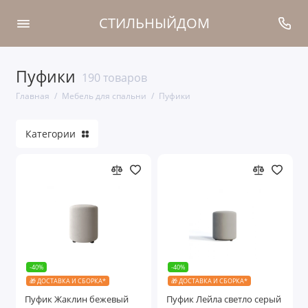
СТИЛЬНЫЙДОМ
Пуфики
Спальни
190 товаров
Главная
Мебель для спальни
Пуфики
Кровати
Категории
Шкафы
Прикроватные тумбочки
Туалетные столики
Комоды
Банкетки
-40%
-40%
🎁 ДОСТАВКА И СБОРКА*
🎁 ДОСТАВКА И СБОРКА*
Пуфики
Пуфик Жаклин бежевый
Пуфик Лейла светло серый