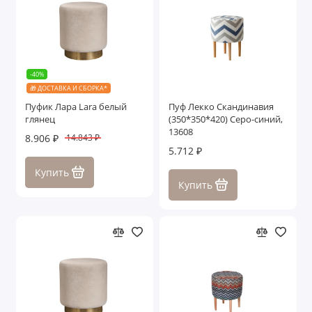
-40%
🎁 ДОСТАВКА И СБОРКА*
Пуфик Лара Lara белый
Пуф Лекко Скандинавия
глянец
(350*350*420) Серо-синий,
13608
8.906 ₽
14.843 ₽
5.712 ₽
Купить
Купить