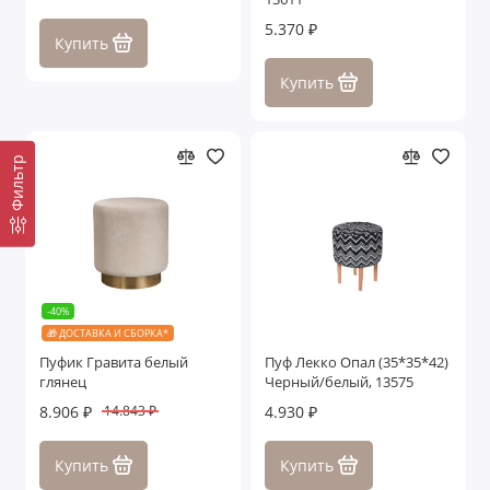
5.370 ₽
Купить
Купить
Фильтр
-40%
🎁 ДОСТАВКА И СБОРКА*
Пуфик Гравита белый
Пуф Лекко Опал (35*35*42)
глянец
Черный/белый, 13575
8.906 ₽
4.930 ₽
14.843 ₽
Купить
Купить