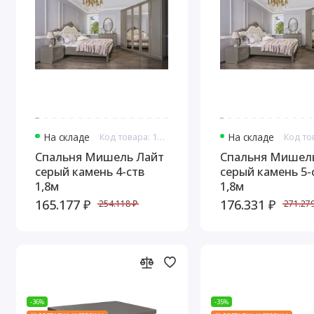
На складе
Код товара: 16679
На складе
Спальня Мишель Лайт
Спальня Мишел
серый камень 4-ств
серый камень 5-
1,8м
1,8м
165.177 ₽
176.331 ₽
254.118 ₽
271.279
-36%
-35%