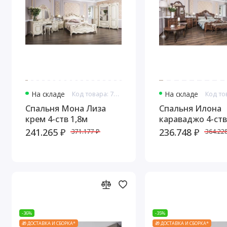
На складе
Код товара: 7641
На складе
Спальня Мона Лиза
Спальня Илона
крем 4-ств 1,8м
караваджо 4-ств
241.265 ₽
236.748 ₽
371.177 ₽
364.228
-36%
-35%
🎁 ДОСТАВКА И СБОРКА*
🎁 ДОСТАВКА И СБОРКА*