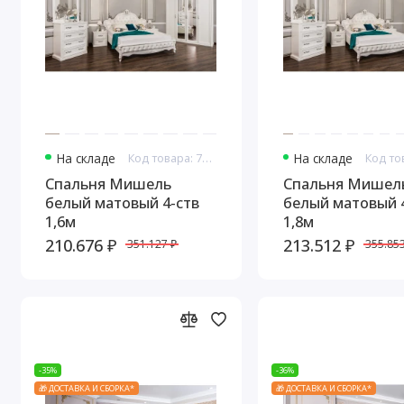
На складе
Код товара: 7605
На складе
Спальня Мишель
Спальня Мишел
белый матовый 4-ств
белый матовый 
1,6м
1,8м
210.676 ₽
213.512 ₽
351.127 ₽
355.853
-35%
-36%
🎁 ДОСТАВКА И СБОРКА*
🎁 ДОСТАВКА И СБОРКА*