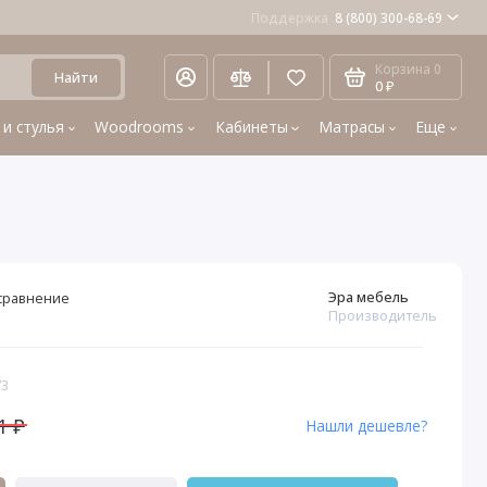
Поддержка
8 (800) 300-68-69
Корзина
0
Найти
0 ₽
 и стулья
Woodrooms
Кабинеты
Матрасы
Еще
Эра мебель
сравнение
Производитель
73
1 ₽
Нашли дешевле?