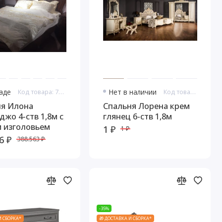
ладе
Код товара: 7645
Нет в наличии
Код товара: 7655
ня Илона
Спальня Лорена крем
джо 4-ств 1,8м с
глянец 6-ств 1,8м
 изголовьем
1 ₽
1 ₽
6 ₽
388.563 ₽
-35%
И СБОРКА*
🎁 ДОСТАВКА И СБОРКА*