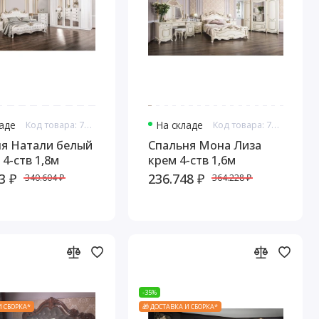
ладе
Код товара: 7611
На складе
Код товара: 7640
ня Натали белый
Спальня Мона Лиза
 4-ств 1,8м
крем 4-ств 1,6м
3 ₽
236.748 ₽
340.604 ₽
364.228 ₽
-35%
И СБОРКА*
🎁 ДОСТАВКА И СБОРКА*