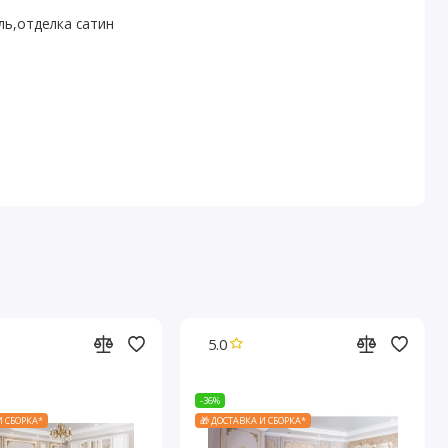
ль,отделка сатин
5.0
-36%
И СБОРКА*
🎁 ДОСТАВКА И СБОРКА*