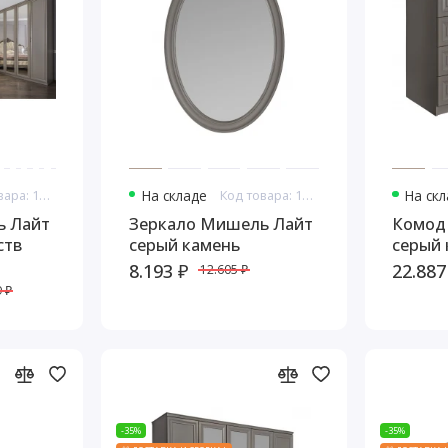
Код товара: 16680
На складе
Код товара: 16702
На ск
ь Лайт
Зеркало Мишель Лайт
Комод
ств
серый камень
серый 
8.193 ₽
22.887
12.605 ₽
 ₽
-35%
-35%