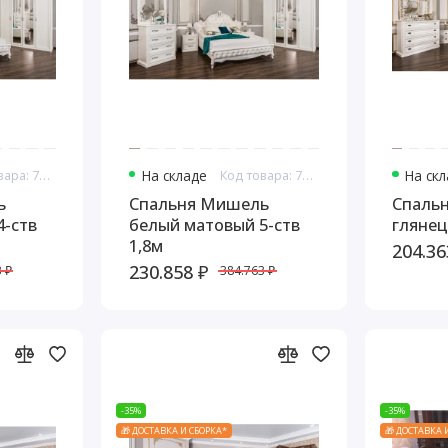
Код товара: 7606
На складе
Код товара: 7607
На ск
ь
Спальня Мишель
Спаль
4-ств
белый матовый 5-ств
глянец
1,8м
204.36
230.858 ₽
 ₽
384.763 ₽
-35%
-35%
🎁 ДОСТАВКА И СБОРКА*
🎁 ДОСТАВКА 