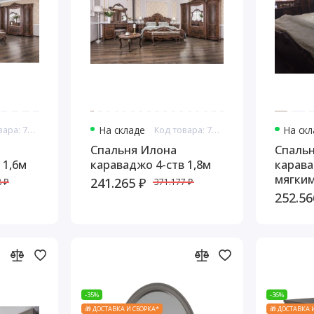
Код товара: 7643
На складе
Код товара: 7644
На ск
Спальня Илона
Спаль
 1,6м
караваджо 4-ств 1,8м
карава
мягким
241.265 ₽
 ₽
371.177 ₽
252.56
-35%
-36%
🎁 ДОСТАВКА И СБОРКА*
🎁 ДОСТАВКА 