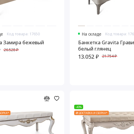
де
Код товара: 17650
На складе
Код товара: 17
а Замира бежевый
Банкетка Gravita Грав
белый глянец
₽
26.528 ₽
13.052 ₽
21.754 ₽
-40%
СБОРКА*
🎁 ДОСТАВКА И СБОРКА*