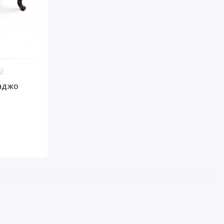
52
аджо