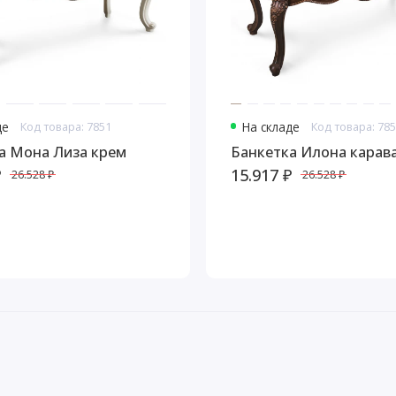
де
Код товара: 7851
На складе
Код товара: 78
а Мона Лиза крем
Банкетка Илона карав
₽
15.917 ₽
26.528 ₽
26.528 ₽