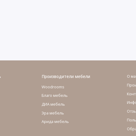
ь
Производители мебели
О ма
Про
Woodrooms
Конт
Благо мебель
Инфо
ДИА мебель
Отзы
Эра мебель
Поль
Арида мебель
Обра