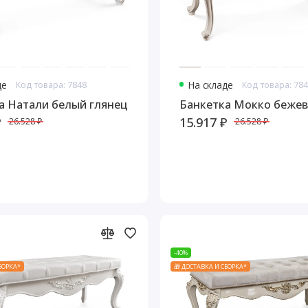
де
Код товара: 7848
На складе
Код товара: 78
а Натали белый глянец
Банкетка Мокко беже
₽
15.917 ₽
26.528 ₽
26.528 ₽
-40%
СБОРКА*
🎁 ДОСТАВКА И СБОРКА*