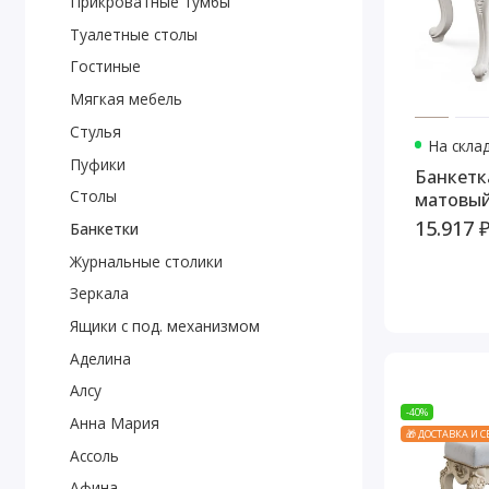
Прикроватные тумбы
Туалетные столы
Гостиные
Мягкая мебель
Стулья
На скла
Пуфики
Банкетк
Столы
матовы
15.917 
Банкетки
Журнальные столики
Зеркала
Ящики с под. механизмом
Аделина
Алсу
-40%
Анна Мария
🎁 ДОСТАВКА И 
Ассоль
Афина