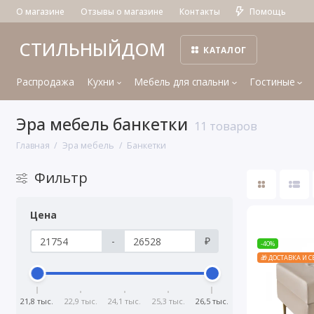
О магазине
Отзывы о магазине
Контакты
Помощь
СТИЛЬНЫЙДОМ
КАТАЛОГ
Распродажа
Кухни
Мебель для спальни
Гостиные
Эра мебель банкетки
11 товаров
Главная
Эра мебель
Банкетки
Фильтр
Цена
-
₽
-40%
🎁 ДОСТАВКА И 
21,8 тыс.
22,9 тыс.
24,1 тыс.
25,3 тыс.
26,5 тыс.