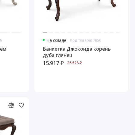
49
На складе
Код товара: 7850
рем
Банкетка Джоконда корень
дуба глянец
15.917 ₽
26.528 ₽