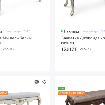
де
Код товара: 7847
На складе
Код товара: 78
а Мишель белый
Банкетка Джоконда к
й
глянец
₽
15.917 ₽
26.528 ₽
26.528 ₽
-40%
СБОРКА*
🎁 ДОСТАВКА И СБОРКА*