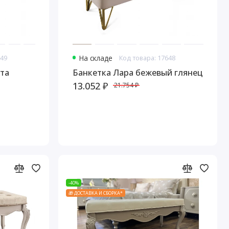
649
На складе
Код товара: 17648
ита
Банкетка Лара бежевый глянец
13.052 ₽
21.754 ₽
-40%
🎁 ДОСТАВКА И СБОРКА*