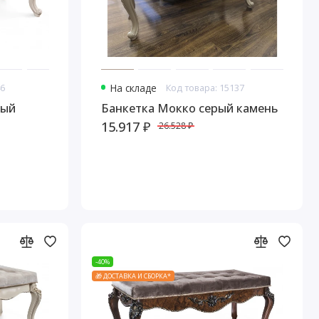
46
На складе
Код товара: 15137
вый
Банкетка Мокко серый камень
15.917 ₽
26.528 ₽
-40%
🎁 ДОСТАВКА И СБОРКА*