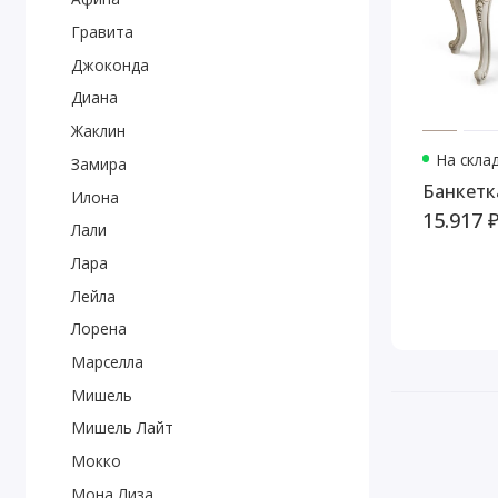
Гравита
Джоконда
Диана
Жаклин
На скла
Замира
Банкетк
Илона
15.917 
Лали
Лара
Лейла
Лорена
Марселла
Мишель
Мишель Лайт
Мокко
Мона Лиза