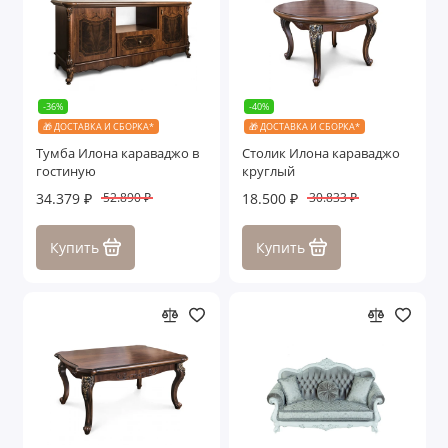
-36%
-40%
🎁 ДОСТАВКА И СБОРКА*
🎁 ДОСТАВКА И СБОРКА*
Тумба Илона караваджо в
Столик Илона караваджо
гостиную
круглый
34.379 ₽
18.500 ₽
52.890 ₽
30.833 ₽
Купить
Купить