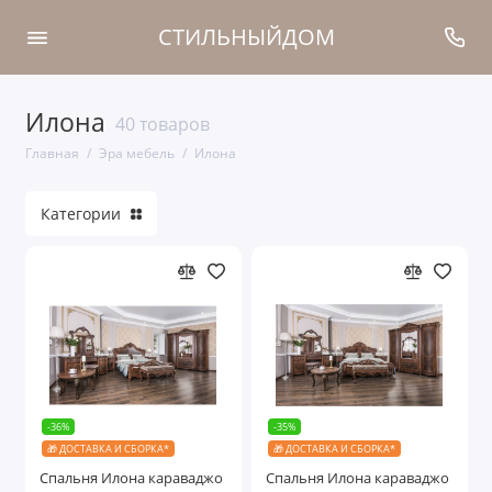
СТИЛЬНЫЙДОМ
Илона
Cпальни
40 товаров
Главная
Эра мебель
Илона
Кровати
Категории
Шкафы
Комоды
Прикроватные тумбы
Туалетные столы
Гостиные
-36%
-35%
🎁 ДОСТАВКА И СБОРКА*
🎁 ДОСТАВКА И СБОРКА*
Мягкая мебель
Спальня Илона караваджо
Спальня Илона караваджо