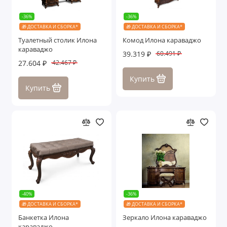
Стелла
-36%
-36%
🎁 ДОСТАВКА И СБОРКА*
🎁 ДОСТАВКА И СБОРКА*
Султан
Туалетный столик Илона
Комод Илона караваджо
караваджо
39.319 ₽
60.491 ₽
Фелисия
27.604 ₽
42.467 ₽
Купить
Флоренция
Купить
Энрике
Эсмеральда
Показать все
-40%
-36%
🎁 ДОСТАВКА И СБОРКА*
🎁 ДОСТАВКА И СБОРКА*
Банкетка Илона
Зеркало Илона караваджо
караваджо