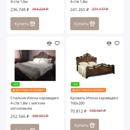
4-ств 1,6м
4-ств 1,8м
Стулья
236.748 ₽
241.265 ₽
364.228 ₽
371.177 ₽
Пуфики
Купить
Купить
Столы
Банкетки
Журнальные столики
Зеркала
Ящики с под. механизмом
-35%
-36%
🎁 ДОСТАВКА И СБОРКА*
🎁 ДОСТАВКА И СБОРКА*
Аделина
Спальня Илона караваджо
Кровать Илона караваджо
4-ств 1,8м с мягким
160х200
изголовьем
Алсу
70.812 ₽
108.941 ₽
252.566 ₽
388.563 ₽
Анна Мария
Купить