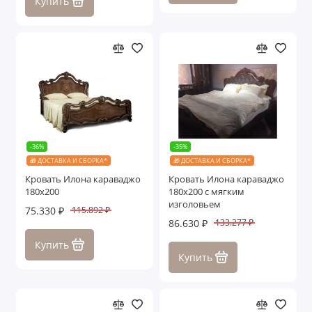
Купить
Ассоль
Афина
Гравита
Джоконда
Диана
-36%
-35%
🎁 ДОСТАВКА И СБОРКА*
🎁 ДОСТАВКА И СБОРКА*
Жаклин
Кровать Илона караваджо
Кровать Илона караваджо
180х200
180х200 с мягким
Замира
изголовьем
75.330 ₽
115.892 ₽
86.630 ₽
133.277 ₽
Илона
Купить
Купить
Лали
Лара