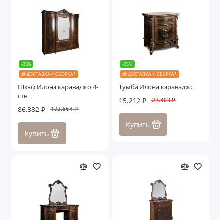
Лейла
Лорена
Марселла
-35%
-35%
🎁 ДОСТАВКА И СБОРКА*
🎁 ДОСТАВКА И СБОРКА*
Мишель
Шкаф Илона караваджо 4-
Тумба Илона караваджо
ств
15.212 ₽
23.403 ₽
Мишель Лайт
86.882 ₽
133.664 ₽
Мокко
Купить
Купить
Мона Лиза
Натали
Нонна
Патрисия