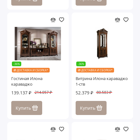
-36%
-36%
🎁 ДОСТАВКА И СБОРКА*
🎁 ДОСТАВКА И СБОРКА*
Гостиная Илона
Витрина Илона караваджо
караваджо
1-ств
139.137 ₽
52.379 ₽
214.057 ₽
80.583 ₽
Купить
Купить