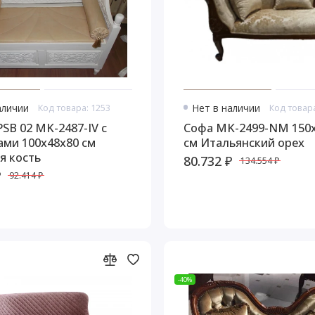
аличии
Код товара: 1253
Нет в наличии
Код товара
SB 02 MK-2487-IV с
Софа MK-2499-NM 150х80х95
ми 100х48х80 см
см Итальянский орех
я кость
80.732 ₽
134.554 ₽
₽
92.414 ₽
-40%