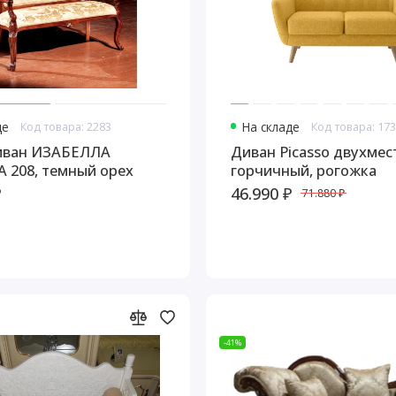
де
Код товара: 2283
На складе
Код товара: 17
иван ИЗАБЕЛЛА
Диван Picasso двухме
A 208, темный орех
горчичный, рогожка
₽
46.990 ₽
71.880 ₽
-41%