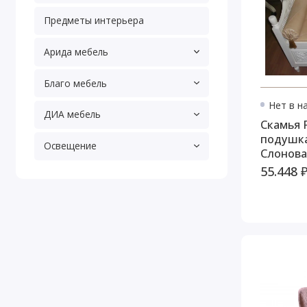
Предметы интерьера
Арида мебель
Благо мебель
Нет в н
ДИА мебель
Скамья P
подушка
Освещение
Слонова
55.448 