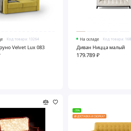
де
Код товара: 13264
На складе
Код товара: 16
ван Бруно Velvet Lux 083
Диван Ницца малый
₽
179.789 ₽
-35%
🎁 ДОСТАВКА И СБОРКА*