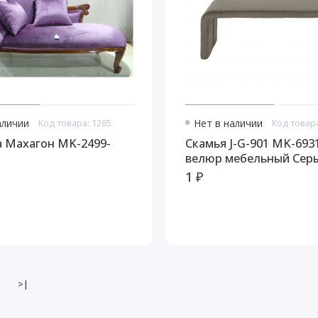
аличии
Код товара: 1265
Нет в наличии
Код товара
 Махагон MK-2499-
Скамья J-G-901 MK-693
велюр мебельный Сер
1 ₽
>|