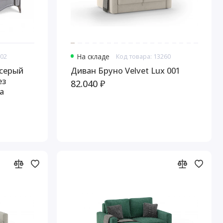
602
На складе
Код товара: 13260
 серый
Диван Бруно Velvet Lux 001
ез
82.040 ₽
а