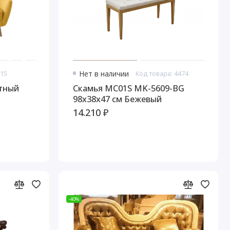
315
Нет в наличии
Код товара: 4474
стный
Скамья MC01S MK-5609-BG
98х38х47 см Бежевый
14.210 ₽
-40%