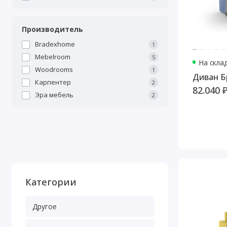
Производитель
Bradexhome
1
Mebelroom
5
На скла
Woodrooms
1
Ди
Карпентер
2
82.040 
Эра мебель
2
Категории
Другое