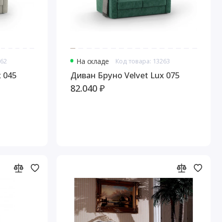
262
На складе
Код товара: 13263
ux 045
Диван Бруно Velvet Lux 075
82.040 ₽