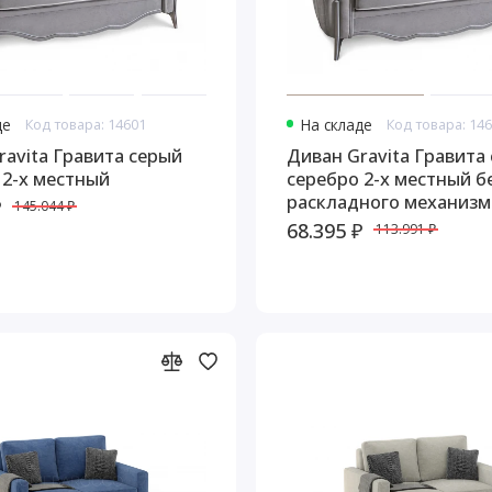
де
Код товара: 14601
На складе
Код товара: 14
ravita Гравита серый
Диван Gravita Гравита
 2-х местный
серебро 2-х местный б
раскладного механизм
₽
145.044 ₽
68.395 ₽
113.991 ₽