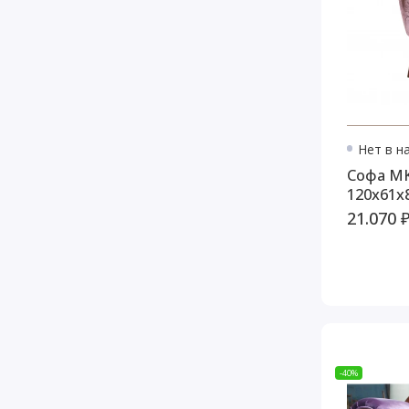
Нет в н
Софа MK
120х61х
21.070 
-40%