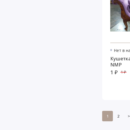
Нет в н
Кушетка
NMP
1 ₽
1 ₽
1
2
>