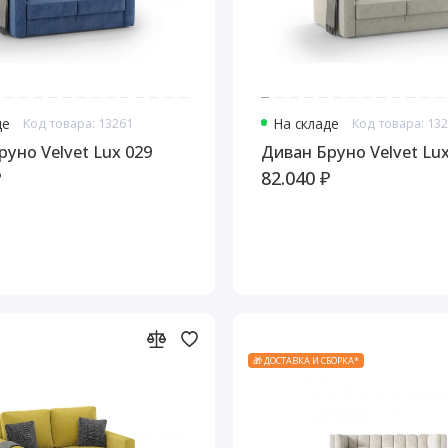
де
Код товара: 13261
На складе
Код товара: 13
ван Бруно Velvet Lux 029
Диван Бруно Velvet L
₽
82.040 ₽
🎁 ДОСТАВКА И СБОРКА*