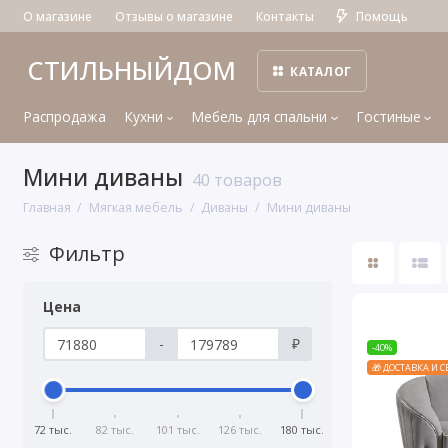
О магазине
Отзывы о магазине
Контакты
Помощь
СТИЛЬНЫЙДОМ
КАТАЛОГ
Распродажа
Кухни
Мебель для спальни
Гостиные
Мини диваны
40 товаров
Главная
Мягкая мебель
Диваны
Мини диваны
Фильтр
Цена
-
₽
-40%
🎁 ДОСТАВКА И 
72 тыс.
82 тыс.
101 тыс.
126 тыс.
180 тыс.