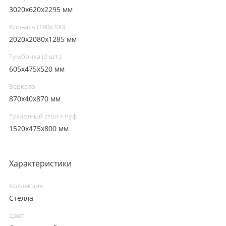
3020х620х2295 мм
Кровать (180х200)
2020x2080x1285 мм
Тумбочка (2 шт.)
605х475х520 мм
Зеркало
870х40х870 мм
Туалетный стол + пуф
1520х475х800 мм
Характеристики
Коллекция
Стелла
Цвет