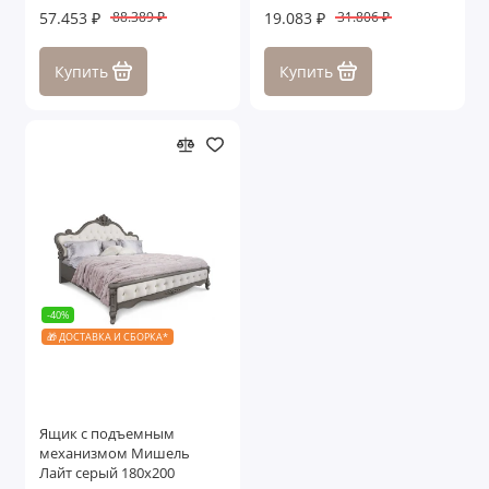
57.453 ₽
19.083 ₽
88.389 ₽
31.806 ₽
Купить
Купить
-40%
🎁 ДОСТАВКА И СБОРКА*
Ящик с подъемным
механизмом Мишель
Лайт серый 180х200