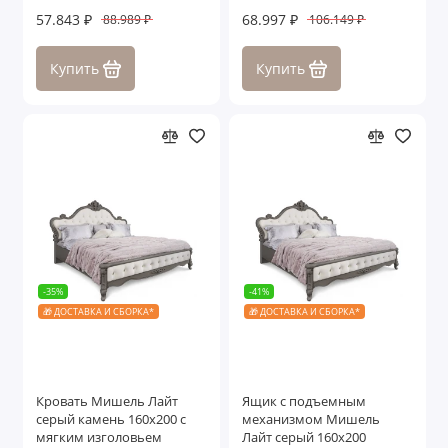
57.843 ₽
68.997 ₽
88.989 ₽
106.149 ₽
Купить
Купить
-35%
-41%
🎁 ДОСТАВКА И СБОРКА*
🎁 ДОСТАВКА И СБОРКА*
Кровать Мишель Лайт
Ящик с подъемным
серый камень 160х200 с
механизмом Мишель
мягким изголовьем
Лайт серый 160х200