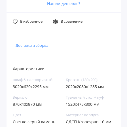
Нашли дешевле?
В избранное
В сравнение
Доставка и сборка
Характеристики
шкаф 6-ти створчатый
Кровать (180х200)
3020х620х2295 мм
2020x2080x1285 мм
Зеркало
Туалетный стол + пуф
870х40х870 мм
1520х475х800 мм
Цвет
Материал корпуса
Светло серый камень
ЛДСП Kronospan 16 мм