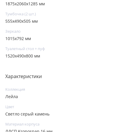
1875x2060x1285 мм
Тумбочка (2 шт.)
555х490х505 мм
Зеркало
1015х792 мм
Туалетный стол + пуф
1520х490х800 мм
Характеристики
Коллекция
Лейла
Цвет
Светло серый камень
Материал корпуса
ЛДСП Kronospan 16 мм