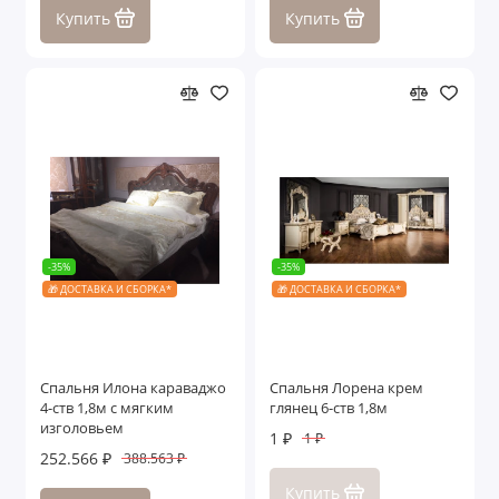
Купить
Купить
-35%
-35%
🎁 ДОСТАВКА И СБОРКА*
🎁 ДОСТАВКА И СБОРКА*
Спальня Илона караваджо
Спальня Лорена крем
4-ств 1,8м с мягким
глянец 6-ств 1,8м
изголовьем
1 ₽
1 ₽
252.566 ₽
388.563 ₽
Купить