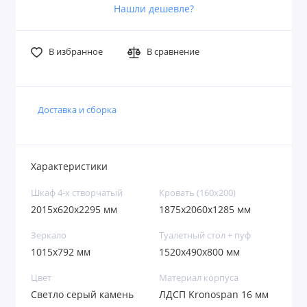
Нашли дешевле?
В избранное
В сравнение
Доставка и сборка
Характеристики
Шкаф 4-х створчатый
Кровать (160х200)
2015х620х2295 мм
1875x2060x1285 мм
Зеркало
Туалетный стол + пуф
1015х792 мм
1520х490х800 мм
Цвет
Материал корпуса
Светло серый камень
ЛДСП Kronospan 16 мм