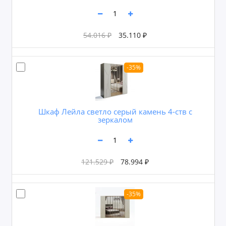
54.016 ₽
35.110 ₽
-35%
Шкаф Лейла светло серый камень 4-ств с
зеркалом
121.529 ₽
78.994 ₽
-35%