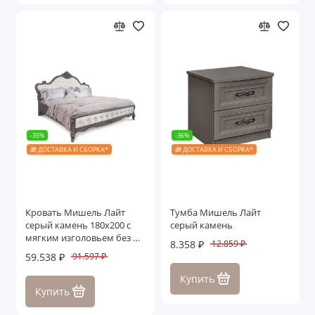
-35%
-36%
🎁 ДОСТАВКА И СБОРКА*
🎁 ДОСТАВКА И СБОРКА*
Кровать Мишель Лайт
Тумба Мишель Лайт
серый камень 180х200 с
серый камень
мягким изголовьем без п/
8.358 ₽
12.859 ₽
м
59.538 ₽
91.597 ₽
Купить
Купить