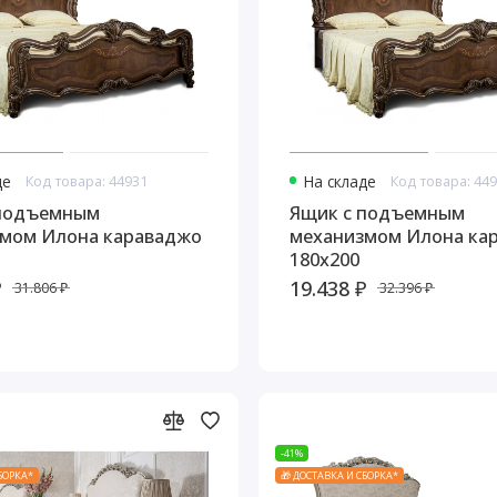
де
Код товара: 44931
На складе
Код товара: 44
 подъемным
Ящик с подъемным
мом Илона караваджо
механизмом Илона ка
180х200
₽
19.438 ₽
31.806 ₽
32.396 ₽
-41%
СБОРКА*
🎁 ДОСТАВКА И СБОРКА*