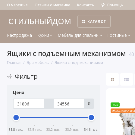
О магазине
Отзывы о магазине
Контакты
Помощь
СТИЛЬНЫЙДОМ
КАТАЛОГ
Распродажа
Кухни
Мебель для спальни
Гостиные
Ящики с подъемным механизмом
40
Главная
Эра мебель
Ящики с под. механизмом
Фильтр
Цена
-
₽
-40%
🎁 ДОСТАВКА И 
31,8 тыс.
32,5 тыс.
33,2 тыс.
33,9 тыс.
34,6 тыс.