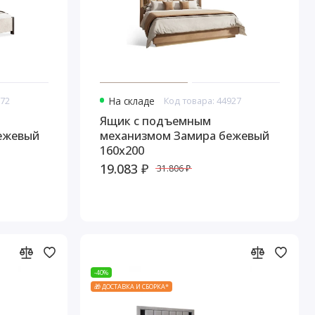
972
На складе
Код товара: 44927
Ящик с подъемным
ежевый
механизмом Замира бежевый
160x200
19.083 ₽
31.806 ₽
-40%
🎁 ДОСТАВКА И СБОРКА*