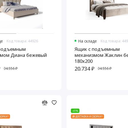
де
Код товара: 44926
На складе
Код товара: 44
 подъемным
Ящик с подъемным
мом Диана бежевый
механизмом Жаклин б
180x200
₽
20.734 ₽
34.556 ₽
34.556 ₽
-41%
СБОРКА*
🎁 ДОСТАВКА И СБОРКА*