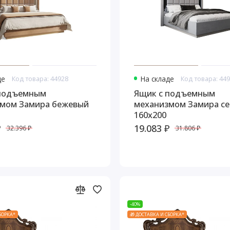
де
Код товара: 44928
На складе
Код товара: 44
 подъемным
Ящик с подъемным
мом Замира бежевый
механизмом Замира с
160x200
₽
19.083 ₽
32.396 ₽
31.806 ₽
-40%
СБОРКА*
🎁 ДОСТАВКА И СБОРКА*