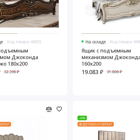
де
Код товара: 44925
На складе
Код товара: 44
 подъемным
Ящик с подъемным
змом Джоконда
механизмом Джоконда
жо 180х200
160х200
₽
19.083 ₽
32.396 ₽
31.806 ₽
-40%
СБОРКА*
🎁 ДОСТАВКА И СБОРКА*