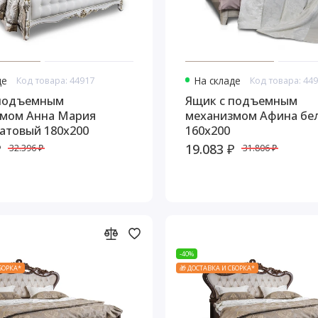
де
Код товара: 44917
На складе
Код товара: 44
 подъемным
Ящик с подъемным
мом Анна Мария
механизмом Афина бе
атовый 180х200
160х200
₽
19.083 ₽
32.396 ₽
31.806 ₽
-40%
СБОРКА*
🎁 ДОСТАВКА И СБОРКА*