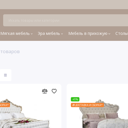
Мягкая мебель
Эра мебель
Мебель в прихожую
Столы
 товаров
-41%
СБОРКА*
🎁 ДОСТАВКА И СБОРКА*