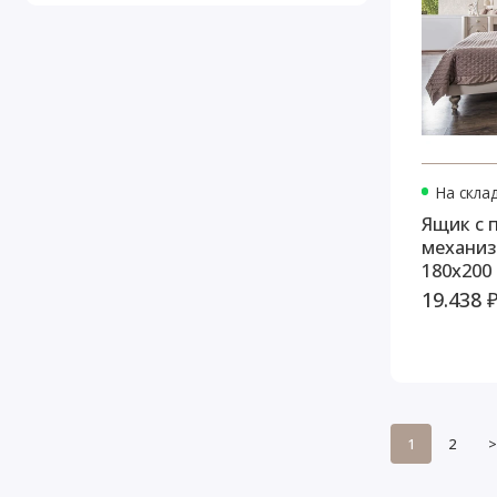
На скла
Ящик с
механиз
180х200
19.438 
1
2
>