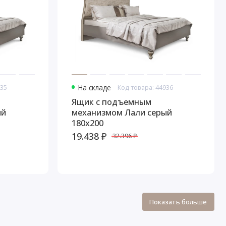
935
На складе
Код товара: 44936
Ящик с подъемным
ый
механизмом Лали серый
180х200
19.438 ₽
32.396 ₽
Показать больше