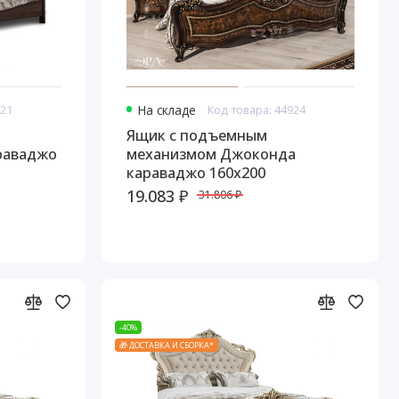
921
На складе
Код товара: 44924
Ящик с подъемным
раваджо
механизмом Джоконда
караваджо 160х200
19.083 ₽
31.806 ₽
-40%
🎁 ДОСТАВКА И СБОРКА*