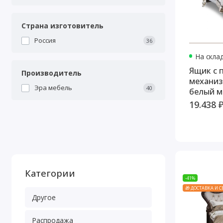
Страна изготовитель
Россия
36
На скла
Ящик с
Производитель
механиз
Эра мебель
40
белый м
19.438 
Категории
-41%
🎁 ДОСТАВКА И 
Другое
Распродажа