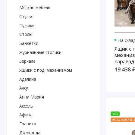
Мягкая мебель
Стулья
Пуфики
Столы
На скла
Банкетки
Ящик с
Журнальные столики
механи
каравад
Зеркала
19.438 
Ящики с под. механизмом
Аделина
Алсу
Анна Мария
Ассоль
-40%
Афина
🎁 ДОСТАВКА И 
Гравита
Джоконда