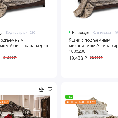
де
Код товара: 44920
На складе
Код товара: 44
 подъемным
Ящик с подъемным
мом Афина караваджо
механизмом Афина ка
180х200
₽
19.438 ₽
31.806 ₽
32.396 ₽
-41%
СБОРКА*
🎁 ДОСТАВКА И СБОРКА*