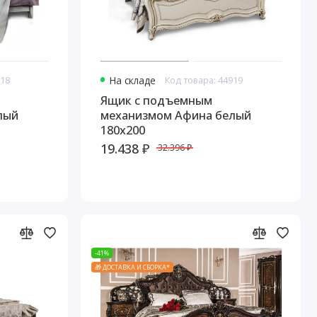
918
На складе
Код товара: 44919
Ящик с подъемным
лый
механизмом Афина белый
180х200
19.438 ₽
32.396 ₽
-41%
🎁 ДОСТАВКА И СБОРКА*