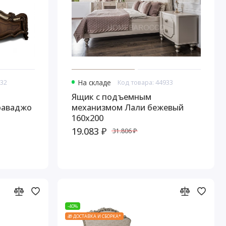
932
На складе
Код товара: 44933
Ящик с подъемным
раваджо
механизмом Лали бежевый
160х200
19.083 ₽
31.806 ₽
-40%
🎁 ДОСТАВКА И СБОРКА*