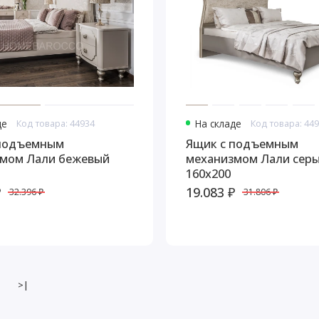
де
Код товара: 44934
На складе
Код товара: 44
 подъемным
Ящик с подъемным
мом Лали бежевый
механизмом Лали сер
160х200
₽
19.083 ₽
32.396 ₽
31.806 ₽
>|