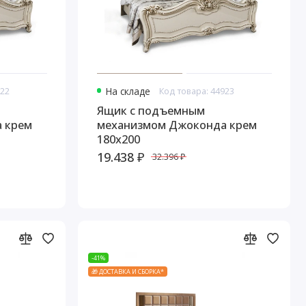
922
На складе
Код товара: 44923
Ящик с подъемным
 крем
механизмом Джоконда крем
180х200
19.438 ₽
32.396 ₽
-41%
🎁 ДОСТАВКА И СБОРКА*