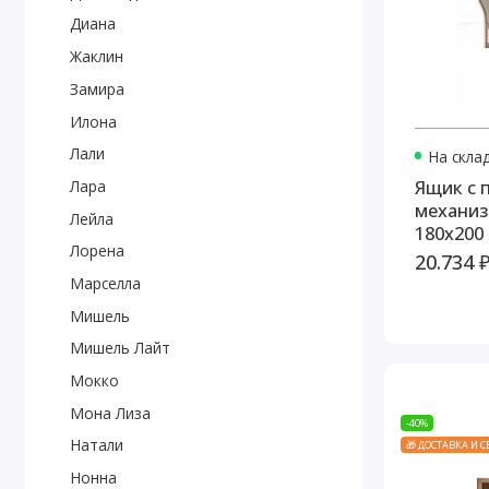
Диана
Жаклин
Замира
Илона
Лали
На скла
Ящик с
Лара
механиз
Лейла
180x200
Лорена
20.734 
Марселла
Мишель
Мишель Лайт
Мокко
Мона Лиза
-40%
Натали
🎁 ДОСТАВКА И 
Нонна