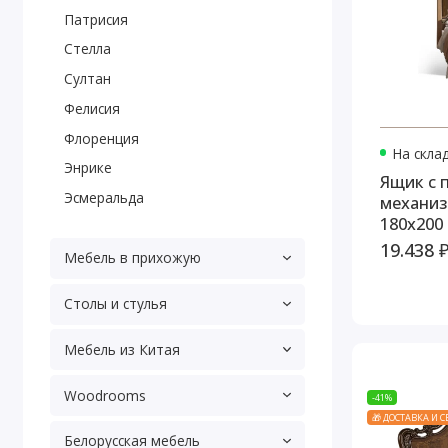
Патрисия
Стелла
Султан
Фелисия
Флоренция
На скла
Энрике
Ящик с
Эсмеральда
механиз
180x200
19.438 
Мебель в прихожую
Столы и стулья
Мебель из Китая
Woodrooms
-41%
🎁 ДОСТАВКА И 
Белорусская мебель