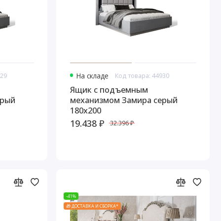
929
На складе
Код товара: 44930
Ящик с подъемным
ерый
механизмом Замира серый
180x200
19.438 ₽
32.396 ₽
-41%
🎁 ДОСТАВКА И СБОРКА*