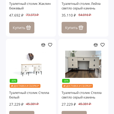
Туалетный столик Жаклин
Туалетный столик Лейла
Стулья
бежевый
светло серый камень
47.692 ₽
35.110 ₽
73.373 ₽
54.016 ₽
Пуфики
Купить
Купить
Столы
Банкетки
Журнальные столики
Зеркала
Ящики с под. механизмом
-40%
-40%
Аделина
🎁 ДОСТАВКА И СБОРКА*
🎁 ДОСТАВКА И СБОРКА*
Туалетный столик Стелла
Туалетный столик Стелла
Алсу
белый
светло серый камень
27.229 ₽
27.229 ₽
45.381 ₽
45.381 ₽
Анна Мария