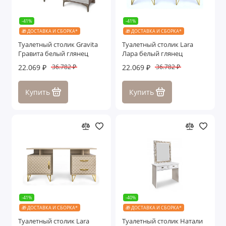
Стелла
-41%
-41%
🎁 ДОСТАВКА И СБОРКА*
🎁 ДОСТАВКА И СБОРКА*
Султан
Туалетный столик Gravita
Туалетный столик Lara
Гравита белый глянец
Лара белый глянец
Фелисия
22.069 ₽
22.069 ₽
36.782 ₽
36.782 ₽
Флоренция
Купить
Купить
Энрике
Эсмеральда
Показать все
-41%
-40%
🎁 ДОСТАВКА И СБОРКА*
🎁 ДОСТАВКА И СБОРКА*
Туалетный столик Lara
Туалетный столик Натали