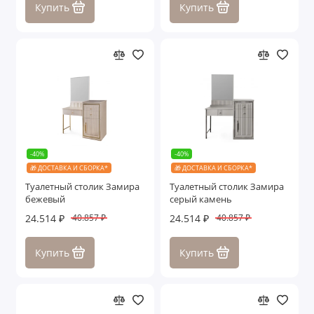
Купить
Купить
Ассоль
Афина
Гравита
Джоконда
Диана
-40%
-40%
🎁 ДОСТАВКА И СБОРКА*
🎁 ДОСТАВКА И СБОРКА*
Жаклин
Туалетный столик Замира
Туалетный столик Замира
бежевый
серый камень
Замира
24.514 ₽
24.514 ₽
40.857 ₽
40.857 ₽
Илона
Купить
Купить
Лали
Лара