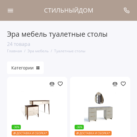
СТИЛЬНЫЙДОМ
Эра мебель туалетные столы
Cпальни
24 товара
Кровати
Главная
Эра мебель
Туалетные столы
Шкафы
Категории
Комоды
Прикроватные тумбы
Туалетные столы
Гостиные
-36%
-36%
Мягкая мебель
🎁 ДОСТАВКА И СБОРКА*
🎁 ДОСТАВКА И СБОРКА*