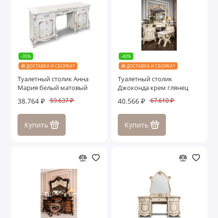
-35%
-40%
🎁 ДОСТАВКА И СБОРКА*
🎁 ДОСТАВКА И СБОРКА*
Туалетный столик Анна
Туалетный столик
Мария белый матовый
Джоконда крем глянец
38.764 ₽
40.566 ₽
59.637 ₽
67.610 ₽
Купить
Купить