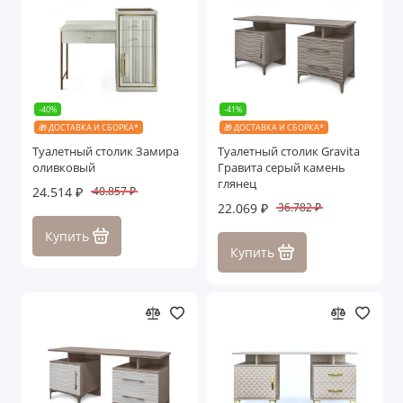
Лейла
Лорена
Марселла
-40%
-41%
🎁 ДОСТАВКА И СБОРКА*
🎁 ДОСТАВКА И СБОРКА*
Мишель
Туалетный столик Замира
Туалетный столик Gravita
оливковый
Гравита серый камень
Мишель Лайт
глянец
24.514 ₽
40.857 ₽
22.069 ₽
36.782 ₽
Мокко
Купить
Купить
Мона Лиза
Натали
Нонна
Патрисия