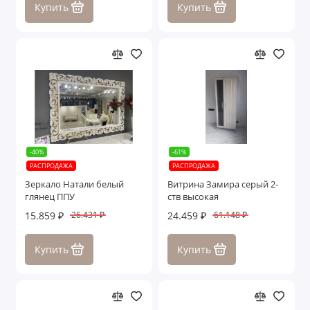
Купить
Купить
-40%
-61%
РАСПРОДАЖА
РАСПРОДАЖА
Зеркало Натали белый
Витрина Замира серый 2-
глянец ППУ
ств высокая
15.859 ₽
24.459 ₽
26.431 ₽
61.148 ₽
Купить
Купить