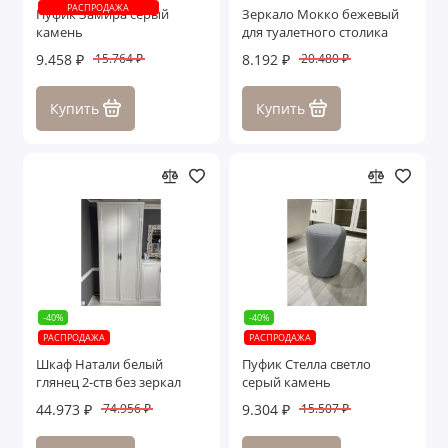
РАСПРОДАЖА
Пуфик Замира серый
Зеркало Мокко бежевый
камень
для туалетного столика
9.458 ₽
8.192 ₽
15.764 ₽
20.480 ₽
Купить
Купить
-40%
-40%
РАСПРОДАЖА
РАСПРОДАЖА
Шкаф Натали белый
Пуфик Стелла светло
глянец 2-ств без зеркал
серый камень
44.973 ₽
9.304 ₽
74.956 ₽
15.507 ₽