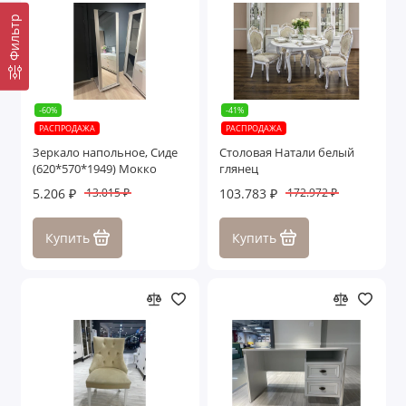
Фильтр
-60%
-41%
РАСПРОДАЖА
РАСПРОДАЖА
Зеркало напольное, Сиде
Столовая Натали белый
(620*570*1949) Мокко
глянец
5.206 ₽
103.783 ₽
13.015 ₽
172.972 ₽
Купить
Купить