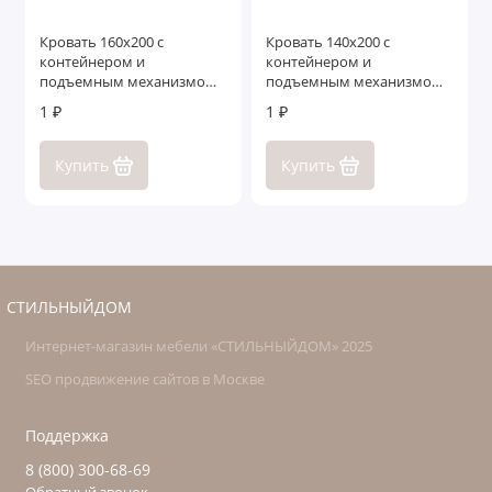
Кровать 160x200 c
Кровать 140x200 c
контейнером и
контейнером и
подъемным механизмом
подъемным механизмом
Гарда
Ливорно
1 ₽
1 ₽
Купить
Купить
СТИЛЬНЫЙДОМ
Интернет-магазин мебели «СТИЛЬНЫЙДОМ» 2025
SEO продвижение сайтов в Москве
Поддержка
8 (800) 300-68-69