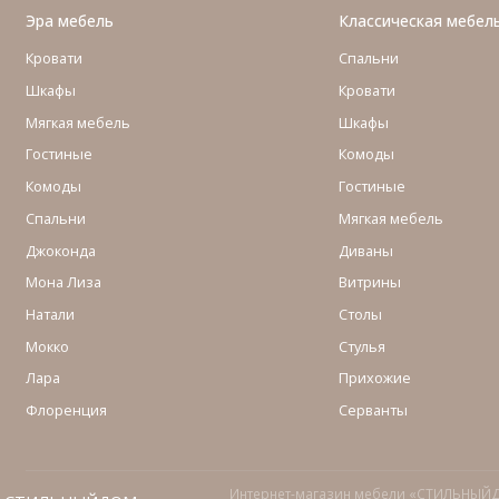
Эра мебель
Классическая мебел
Кровати
Спальни
Шкафы
Кровати
Мягкая мебель
Шкафы
Гостиные
Комоды
Комоды
Гостиные
Cпальни
Мягкая мебель
Джоконда
Диваны
Мона Лиза
Витрины
Натали
Столы
Мокко
Стулья
Лара
Прихожие
Флоренция
Серванты
Интернет-магазин мебели «СТИЛЬНЫЙ