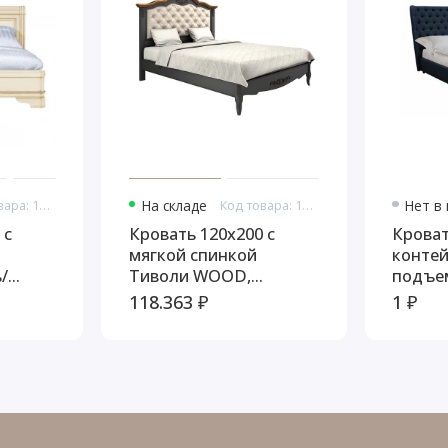
Код товара: 10936
На складе
Код товара: 11003
Нет в
 с
Кровать 120x200 с
Кроват
мягкой спинкой
конте
/
Тиволи WOOD,
подъе
со
Черный/Ясень
механ
118.363 ₽
1 ₽
ва
Макси