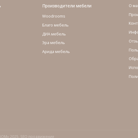
ь
Производители мебели
О ма
Про
Woodrooms
Конт
Благо мебель
Инфо
ДИА мебель
Отзы
Эра мебель
Поль
Арида мебель
Обра
Испо
Поли
ДОМ» 2025,
SEO продвижение