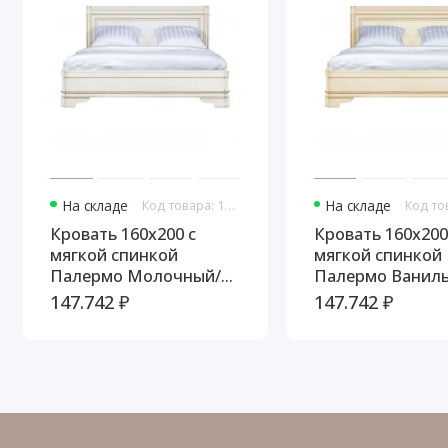
На складе
Код товара: 10934
На складе
Кровать 160x200 с
Кровать 160x200
мягкой спинкой
мягкой спинкой
Палермо Молочный/
Палермо Ваниль
Патина Золото со
Патина Золото 
147.742 ₽
147.742 ₽
структрой дерева
структрой дере