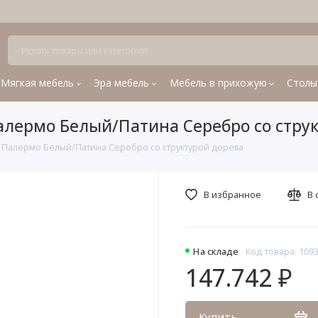
Мягкая мебель
Эра мебель
Мебель в прихожую
Столы
Палермо Белый/Патина Серебро со стру
й Палермо Белый/Патина Серебро со структурой дерева
В избранное
В 
На складе
Код товара: 109
147.742 ₽
Купить