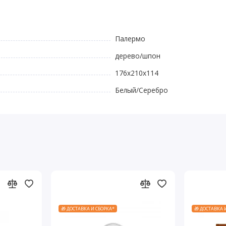
Палермо
дерево/шпон
176х210х114
Белый/Серебро
🎁 ДОСТАВКА И СБОРКА*
🎁 ДОСТАВКА 