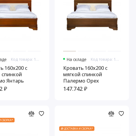
ладе
Код товара: 10930
На складе
Код товара: 10932
ь 160x200 с
Кровать 160x200 с
 спинкой
мягкой спинкой
мо Янтарь
Палермо Орех
2 ₽
147.742 ₽
И СБОРКА*
🎁 ДОСТАВКА И СБОРКА*