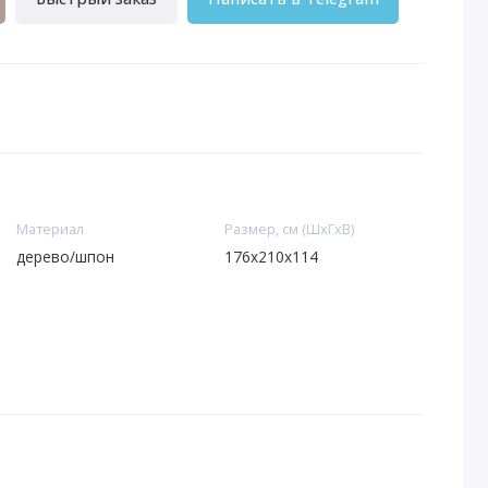
Материал
Размер, см (ШхГхВ)
дерево/шпон
176х210х114