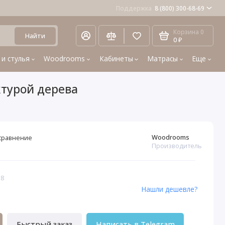
Поддержка
8 (800) 300-68-69
Корзина
0
Найти
0 ₽
 и стулья
Woodrooms
Кабинеты
Матрасы
Еще
ктурой дерева
Woodrooms
сравнение
Производитель
38
Нашли дешевле?
Быстрый заказ
Написать в Telegram