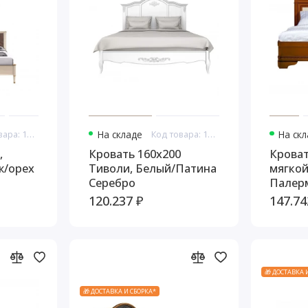
Код товара: 10800
На складе
Код товара: 10877
На ск
,
Кровать 160x200
Кроват
ж/орех
Тиволи, Белый/Патина
мягкой
Серебро
Палер
120.237 ₽
147.74
🎁 ДОСТАВКА 
🎁 ДОСТАВКА И СБОРКА*