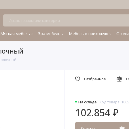
Мягкая мебель
Эра мебель
Мебель в прихожую
Столы
олочный
 Молочный
В избранное
В 
На складе
Код товара: 106
102.854 ₽
Купить