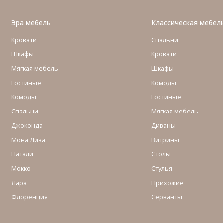
Эра мебель
Классическая мебел
Кровати
Спальни
Шкафы
Кровати
Мягкая мебель
Шкафы
Гостиные
Комоды
Комоды
Гостиные
Cпальни
Мягкая мебель
Джоконда
Диваны
Мона Лиза
Витрины
Натали
Столы
Мокко
Стулья
Лара
Прихожие
Флоренция
Серванты