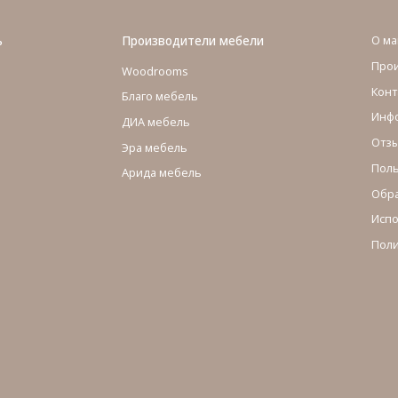
ь
Производители мебели
О ма
Про
Woodrooms
Конт
Благо мебель
Инфо
ДИА мебель
Отзы
Эра мебель
Поль
Арида мебель
Обра
Испо
Поли