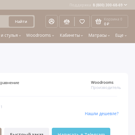
Поддержка
8 (800) 300-68-69
Корзина
0
Найти
0 ₽
 и стулья
Woodrooms
Кабинеты
Матрасы
Еще
Woodrooms
сравнение
Производитель
51
Нашли дешевле?
Быстрый заказ
Написать в Telegram