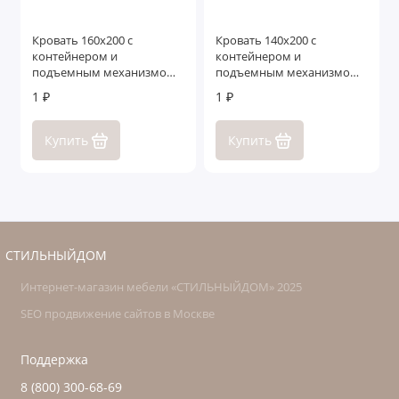
Кровать 160x200 с
Кровать 140x200 c
контейнером и
контейнером и
подъемным механизмом
подъемным механизмом
Селена
Ливорно
1 ₽
1 ₽
Купить
Купить
СТИЛЬНЫЙДОМ
Интернет-магазин мебели «СТИЛЬНЫЙДОМ» 2025
SEO продвижение сайтов в Москве
Поддержка
8 (800) 300-68-69