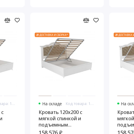
🎁 ДОСТАВКА И СБОРКА*
🎁 ДОСТАВКА 
Код товара: 10965
На складе
Код товара: 10977
На ск
 с
Кровать 120x200 с
Кроват
и
мягкой спинкой и
мягкой
подъемным
подъе
оли,
механизмом Тиволи,
механ
158.576 ₽
158.57