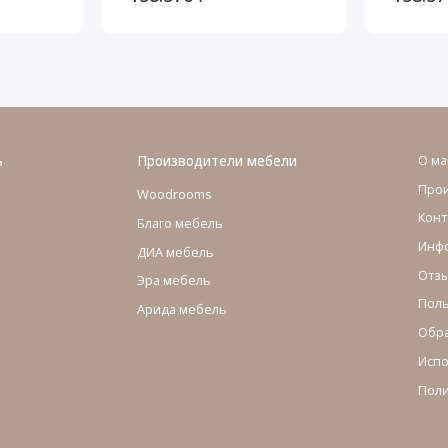
на
Молочный
Белый
ь
Производители мебели
О ма
Про
Woodrooms
Конт
Благо мебель
Инфо
ДИА мебель
Отзы
Эра мебель
Поль
Арида мебель
Обра
Испо
Поли