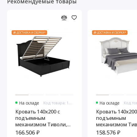
Рекомендуемые товары
🎁 ДОСТАВКА И СБОРКА*
🎁 ДОСТАВКА И СБОРКА*
На складе
Код товара: 10842
На складе
Кровать 140x200 с
Кровать 140x200
подъемным
подъемным
механизмом Тиволи,
механизмом Тив
Черный
Молочный/Пати
166.506 ₽
158.576 ₽