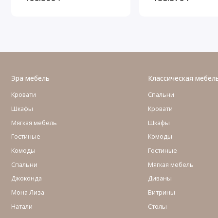
Черный
Молочный/Пати
Золото
Эра мебель
Классическая мебел
Кровати
Спальни
Шкафы
Кровати
Мягкая мебель
Шкафы
Гостиные
Комоды
Комоды
Гостиные
Cпальни
Мягкая мебель
Джоконда
Диваны
Мона Лиза
Витрины
Натали
Столы