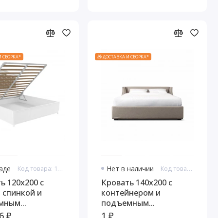
И СБОРКА*
🎁 ДОСТАВКА И СБОРКА*
ладе
Код товара: 10989
Нет в наличии
Код товара: 11102
ь 120x200 с
Кровать 140x200 c
 спинкой и
контейнером и
мным
подъемным
измом Тиволи,
механизмом Ливорно
6 ₽
1 ₽