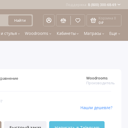
Поддержка
8 (800) 300-68-69
Корзина
0
Найти
0 ₽
 и стулья
Woodrooms
Кабинеты
Матрасы
Еще
Woodrooms
сравнение
Производитель
97
Нашли дешевле?
Быстрый заказ
Написать в Telegram