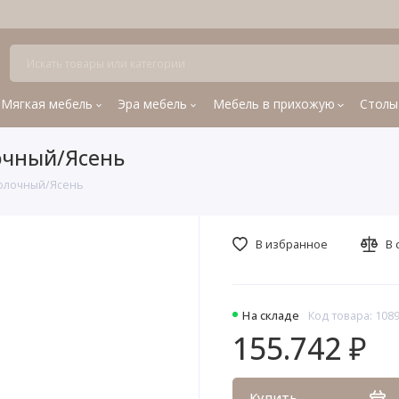
Мягкая мебель
Эра мебель
Мебель в прихожую
Столы
очный/Ясень
Молочный/Ясень
В избранное
В 
На складе
Код товара: 108
155.742 ₽
Купить