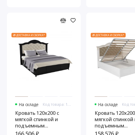
Золото
🎁 ДОСТАВКА И СБОРКА*
🎁 ДОСТАВКА И СБОРКА*
На складе
Код товара: 10953
На складе
Кровать 120x200 с
Кровать 120x200
мягкой спинкой и
мягкой спинкой 
подъемным
подъемным
механизмом Тиволи,
механизмом Тив
166.506 ₽
158.576 ₽