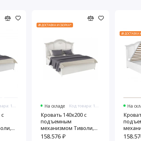
🎁 ДОСТАВКА И СБОРКА*
🎁 ДОСТАВКА 
Код товара: 10854
На складе
Код товара: 10866
На ск
 с
Кровать 140x200 с
Кроват
подъемным
подъе
оли,
механизмом Тиволи,
механ
на
Молочный
Белый
158.576 ₽
158.57