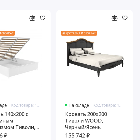
И СБОРКА*
🎁 ДОСТАВКА И СБОРКА*
ладе
Код товара: 10878
На складе
Код товара: 10884
ь 140x200 с
Кровать 200x200
мным
Тиволи WOOD,
измом Тиволи,
Черный/Ясень
/Патина Серебро
6 ₽
155.742 ₽