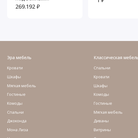
механизмом Тиволи
269.192 ₽
Эра мебель
Классическая мебел
Кровати
Спальни
Шкафы
Кровати
Мягкая мебель
Шкафы
Гостиные
Комоды
Комоды
Гостиные
Cпальни
Мягкая мебель
Джоконда
Диваны
Мона Лиза
Витрины