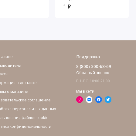
механизмом Бергамо
1 ₽
газине
Поддержка
изводители
8 (800) 300-68-69
Обратный звонок
акты
ПН.-ВС. 10:00-21:00
рмация о доставке
вы о магазине
Мы в сети
зовательское соглашение
ботка персональных данных
льзования файлов cookie
тика конфиденциальности