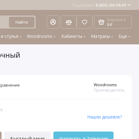
Поддержка
8 (800) 300-68-69
Корзина
0
Найти
0 ₽
 и стулья
Woodrooms
Кабинеты
Матрасы
Еще
очный
Woodrooms
сравнение
Производитель
69
Нашли дешевле?
Быстрый заказ
Написать в Telegram