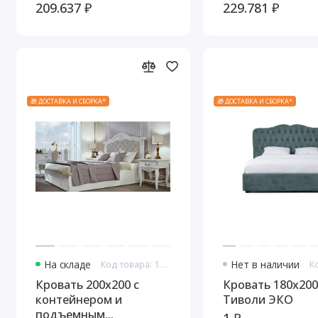
WOOD, Черный/Ясень
механизмом Тив
209.637 ₽
229.781 ₽
Черный
🎁 ДОСТАВКА И СБОРКА*
🎁 ДОСТАВКА И СБОРКА*
На складе
Код товара: 11038
Нет в наличии
Кровать 200x200 с
Кровать 180x200
контейнером и
Тиволи ЭКО
подъемным
1 ₽