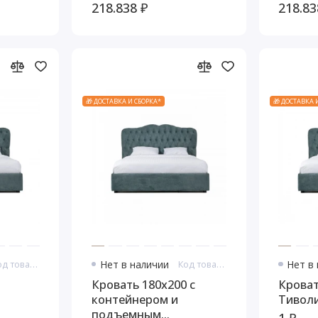
оли,
механизмом Тиволи,
механ
218.838 ₽
218.83
Молочный/Патина
Белый
Золото
🎁 ДОСТАВКА И СБОРКА*
🎁 ДОСТАВКА 
Код товара: 11040
Нет в наличии
Код товара: 11041
Нет в
Кровать 180x200 с
Кроват
контейнером и
Тивол
подъемным
1 ₽