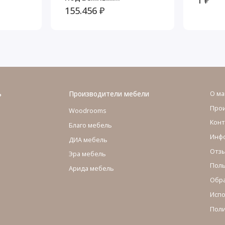
механизмом Тиволи
155.456 ₽
ЭКО
ь
Производители мебели
О ма
Про
Woodrooms
Конт
Благо мебель
Инфо
ДИА мебель
Отзы
Эра мебель
Поль
Арида мебель
Обра
Испо
Поли