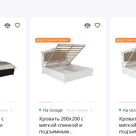
🎁 ДОСТАВКА И СБОРКА*
🎁 ДОСТАВКА 
Код товара: 10945
На складе
Код товара: 10957
На ск
 с
Кровать 200x200 с
Кроват
и
мягкой спинкой и
мягкой
подъемным
подъе