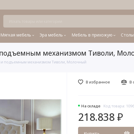
Мягкая мебель
Эра мебель
Мебель в прихожую
Столы
 и подъемным механизмом Тиволи, Мол
ой и подъемным механизмом Тиволи, Молочный
В избранное
В 
На складе
Код товара: 109
218.838 ₽
Купить