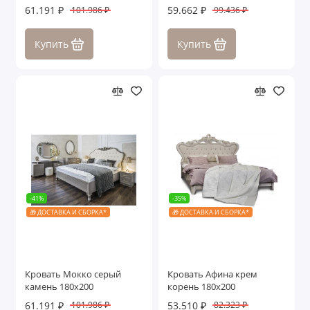
61.191 ₽
59.662 ₽
101.986 ₽
99.436 ₽
Купить
Купить
-41%
-35%
🎁 ДОСТАВКА И СБОРКА*
🎁 ДОСТАВКА И СБОРКА*
Кровать Мокко серый
Кровать Афина крем
камень 180х200
корень 180х200
61.191 ₽
53.510 ₽
101.986 ₽
82.323 ₽