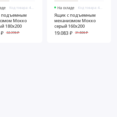
ладе
Код товара: 44942
На складе
Код товара: 44943
с подъемным
Ящик с подъемным
измом Мокко
механизмом Мокко
й 180х200
серый 160х200
 ₽
19.083 ₽
32.396 ₽
31.806 ₽