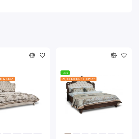
-35%
И СБОРКА*
🎁 ДОСТАВКА И СБОРКА*