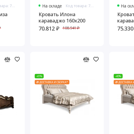
Код товара: 7687
На складе
Код товара: 7689
На ск
иза
Кровать Илона
Крова
караваджо 160х200
карава
70.812 ₽
75.330
₽
108.941 ₽
-41%
-40%
🎁 ДОСТАВКА И СБОРКА*
🎁 ДОСТАВКА 