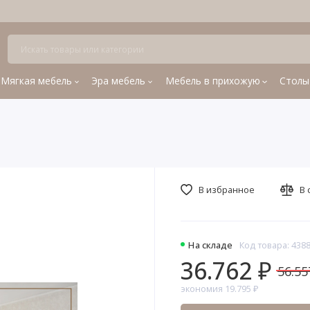
Мягкая мебель
Эра мебель
Мебель в прихожую
Столы
В избранное
В 
На складе
Код товара: 438
36.762 ₽
56.55
экономия 19.795 ₽