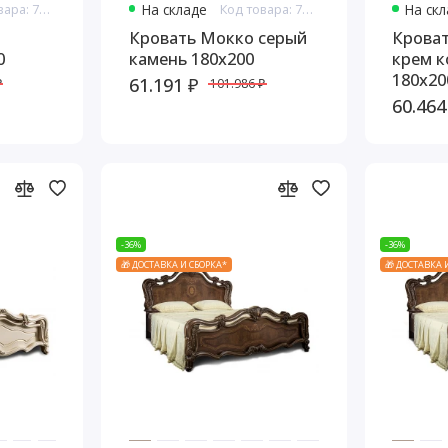
Код товара: 7663
На складе
Код товара: 7665
На ск
Кровать Мокко серый
Крова
0
камень 180х200
крем к
180х20
61.191 ₽
₽
101.986 ₽
60.464
-36%
-36%
🎁 ДОСТАВКА И СБОРКА*
🎁 ДОСТАВКА 