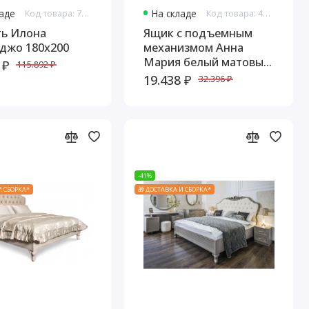
ладе
Код товара: 7690
На складе
Код товара: 44917
ть Илона
Ящик с подъемным
джо 180х200
механизмом Анна
Мария белый матовый
 ₽
115.892 ₽
180х200
19.438 ₽
32.396 ₽
-41%
И СБОРКА*
🎁 ДОСТАВКА И СБОРКА*