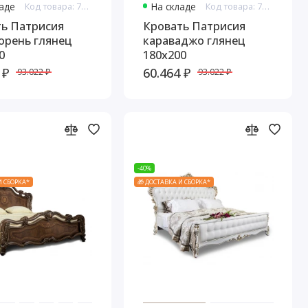
ладе
Код товара: 7671
На складе
Код товара: 7673
ть Патрисия
Кровать Патрисия
орень глянец
караваджо глянец
0
180х200
 ₽
60.464 ₽
93.022 ₽
93.022 ₽
-40%
И СБОРКА*
🎁 ДОСТАВКА И СБОРКА*