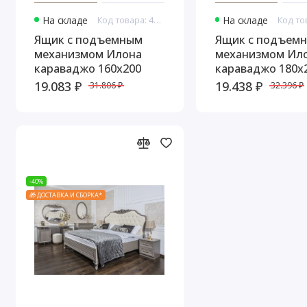
На складе
Код товара: 44931
На складе
Ящик с подъемным
Ящик с подъем
механизмом Илона
механизмом Ил
караваджо 160х200
караваджо 180х
19.083 ₽
19.438 ₽
31.806 ₽
32.396 ₽
-40%
🎁 ДОСТАВКА И СБОРКА*