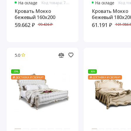
На складе
Код товара: 7662
На складе
Кровать Мокко
Кровать Мокко
бежевый 160х200
бежевый 180х20
59.662 ₽
61.191 ₽
99.436 ₽
101.986 
5.0
-35%
-36%
🎁 ДОСТАВКА И СБОРКА*
🎁 ДОСТАВКА И СБОРКА*