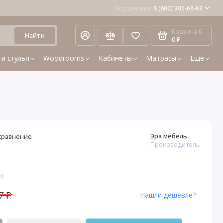
Поддержка
8 (800) 300-68-69
Корзина
0
Найти
0 ₽
 и стулья
Woodrooms
Кабинеты
Матрасы
Еще
Эра мебель
сравнение
Производитель
81
7 ₽
Нашли дешевле?