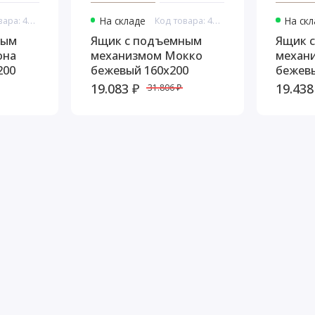
Код товара: 44932
На складе
Код товара: 44941
На ск
ным
Ящик с подъемным
Ящик 
она
механизмом Мокко
механ
200
бежевый 160х200
бежевы
19.083 ₽
19.438
31.806 ₽