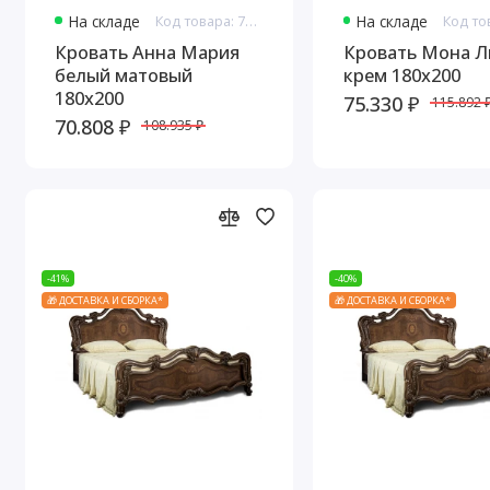
На складе
Код товара: 7680
На складе
Кровать Анна Мария
Кровать Мона Л
белый матовый
крем 180х200
180х200
75.330 ₽
115.892 
70.808 ₽
108.935 ₽
-41%
-40%
🎁 ДОСТАВКА И СБОРКА*
🎁 ДОСТАВКА И СБОРКА*