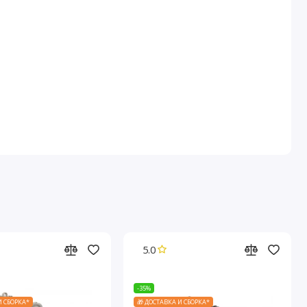
5.0
-35%
И СБОРКА*
🎁 ДОСТАВКА И СБОРКА*