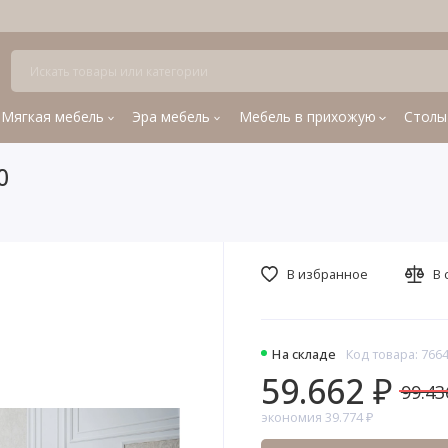
Мягкая мебель
Эра мебель
Мебель в прихожую
Столы
0
В избранное
В 
На складе
Код товара: 766
59.662 ₽
99.43
экономия 39.774 ₽