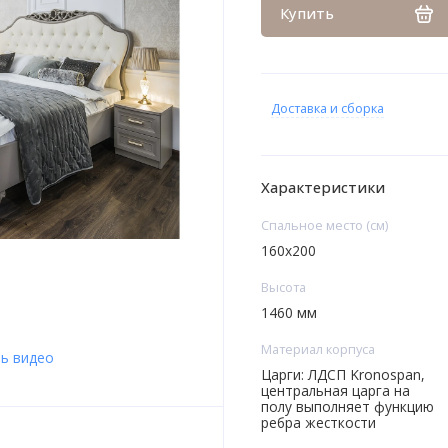
Купить
Доставка и сборка
Характеристики
Спальное место (см)
160х200
Высота
1460 мм
Материал корпуса
ь видео
Царги: ЛДСП Kronospan,
центральная царга на
полу выполняет функцию
ребра жесткости