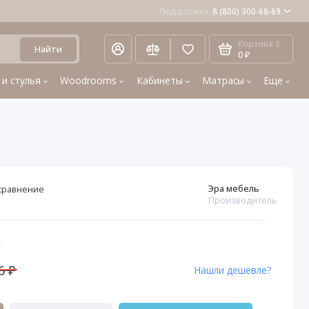
Поддержка
8 (800) 300-68-69
Корзина
0
Найти
0 ₽
 и стулья
Woodrooms
Кабинеты
Матрасы
Еще
Эра мебель
сравнение
Производитель
4
6 ₽
Нашли дешевле?