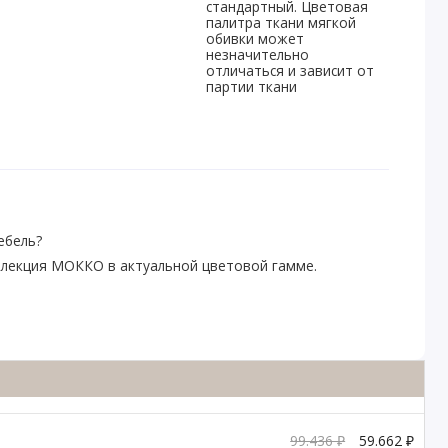
стандартный. Цветовая
палитра ткани мягкой
обивки может
незначительно
отличаться и зависит от
партии ткани
ебель?
оллекция МОККО в актуальной цветовой гамме.
99.436 ₽
59.662 ₽