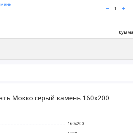
амень
Сумма
ать Мокко серый камень 160х200
160х200