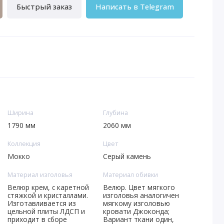
Быстрый заказ
Написать в Telegram
Ширина
Глубина
1790 мм
2060 мм
Коллекция
Цвет
Мокко
Серый камень
Материал изголовья
Материал обивки
Велюр крем, с каретной
Велюр. Цвет мягкого
стяжкой и кристаллами.
изголовья аналогичен
Изготавливается из
мягкому изголовью
цельной плиты ЛДСП и
кровати Джоконда;
приходит в сборе
Вариант ткани один,