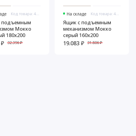
ладе
Код товара: 44942
На складе
Код товара: 44943
с подъемным
Ящик с подъемным
измом Мокко
механизмом Мокко
й 180х200
серый 160х200
 ₽
19.083 ₽
32.396 ₽
31.806 ₽