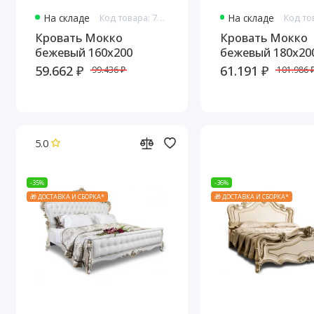
На складе
Код товара: 7662
На складе
Кровать Мокко
Кровать Мокко
бежевый 160х200
бежевый 180х20
59.662 ₽
61.191 ₽
99.436 ₽
101.986 
5.0
-35%
-36%
🎁 ДОСТАВКА И СБОРКА*
🎁 ДОСТАВКА И СБОРКА*