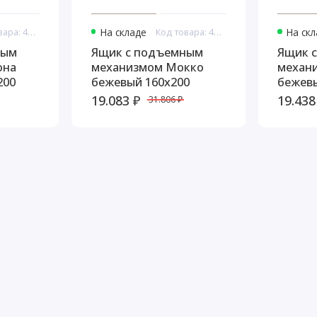
Код товара: 44932
На складе
Код товара: 44941
На ск
ным
Ящик с подъемным
Ящик 
она
механизмом Мокко
механ
200
бежевый 160х200
бежевы
19.083 ₽
19.438
31.806 ₽