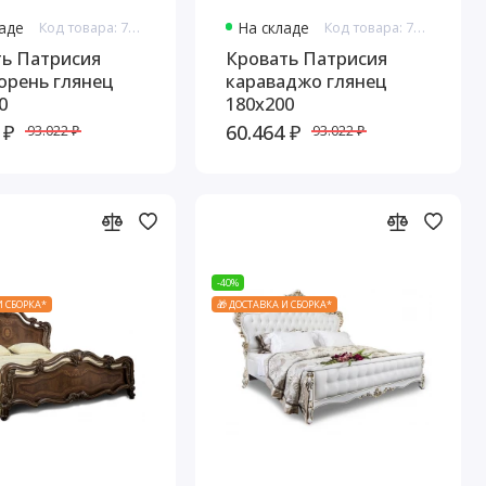
ладе
Код товара: 7671
На складе
Код товара: 7673
ть Патрисия
Кровать Патрисия
орень глянец
караваджо глянец
0
180х200
 ₽
60.464 ₽
93.022 ₽
93.022 ₽
-40%
И СБОРКА*
🎁 ДОСТАВКА И СБОРКА*