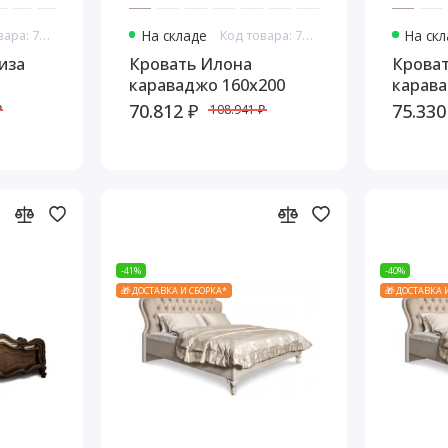
Код товара: 7687
На складе
Код товара: 7689
На ск
иза
Кровать Илона
Крова
караваджо 160х200
карава
70.812 ₽
75.330
₽
108.941 ₽
-41%
-40%
🎁 ДОСТАВКА И СБОРКА*
🎁 ДОСТАВКА 