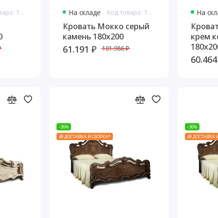
Код товара: 7663
На складе
Код товара: 7665
На ск
Кровать Мокко серый
Крова
0
камень 180х200
крем к
180х20
61.191 ₽
₽
101.986 ₽
60.464
-36%
-36%
🎁 ДОСТАВКА И СБОРКА*
🎁 ДОСТАВКА 