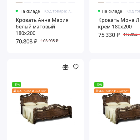
На складе
Код товара: 7680
На складе
Кровать Анна Мария
Кровать Мона Л
белый матовый
крем 180х200
180х200
75.330 ₽
115.892 
70.808 ₽
108.935 ₽
-41%
-40%
🎁 ДОСТАВКА И СБОРКА*
🎁 ДОСТАВКА И СБОРКА*