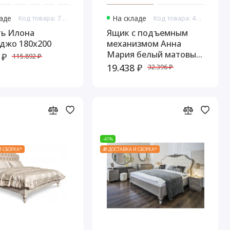
ладе
Код товара: 7690
На складе
Код товара: 44917
ть Илона
Ящик с подъемным
джо 180х200
механизмом Анна
Мария белый матовый
 ₽
115.892 ₽
180х200
19.438 ₽
32.396 ₽
-41%
И СБОРКА*
🎁 ДОСТАВКА И СБОРКА*