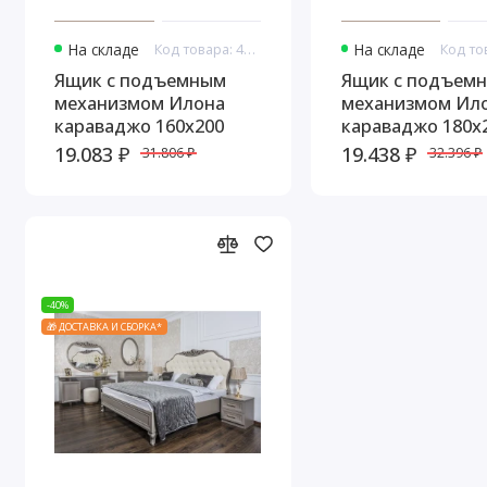
На складе
Код товара: 44931
На складе
Ящик с подъемным
Ящик с подъем
механизмом Илона
механизмом Ил
караваджо 160х200
караваджо 180х
19.083 ₽
19.438 ₽
31.806 ₽
32.396 ₽
-40%
🎁 ДОСТАВКА И СБОРКА*