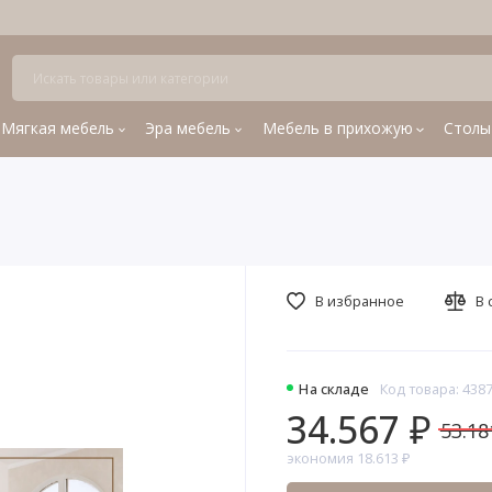
Мягкая мебель
Эра мебель
Мебель в прихожую
Столы
В избранное
В 
На складе
Код товара: 438
34.567 ₽
53.18
экономия 18.613 ₽