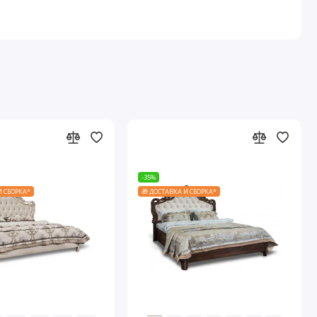
-35%
И СБОРКА*
🎁 ДОСТАВКА И СБОРКА*