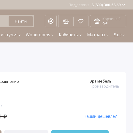
Поддержка
8 (800) 300-68-69
Корзина
0
Найти
0 ₽
 и стулья
Woodrooms
Кабинеты
Матрасы
Еще
Эра мебель
сравнение
Производитель
77
1 ₽
Нашли дешевле?