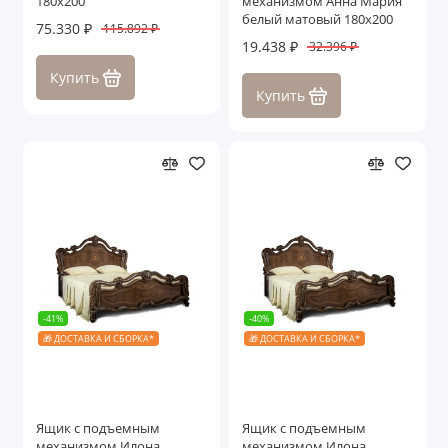
180х200
механизмом Анна Мария
белый матовый 180х200
75.330 ₽
115.892 ₽
19.438 ₽
32.396 ₽
Купить
Купить
-41%
-40%
🎁 ДОСТАВКА И СБОРКА*
🎁 ДОСТАВКА И СБОРКА*
Ящик с подъемным
Ящик с подъемным
механизмом Илона
механизмом Илона