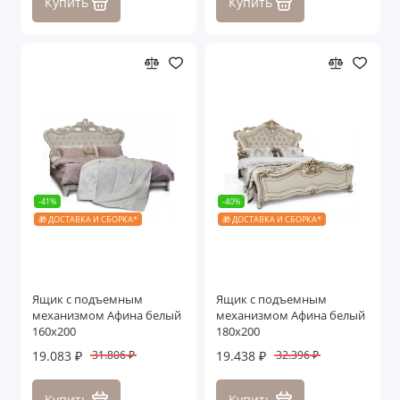
Купить
Купить
-41%
-40%
🎁 ДОСТАВКА И СБОРКА*
🎁 ДОСТАВКА И СБОРКА*
Ящик с подъемным
Ящик с подъемным
механизмом Афина белый
механизмом Афина белый
160х200
180х200
19.083 ₽
19.438 ₽
31.806 ₽
32.396 ₽
Купить
Купить