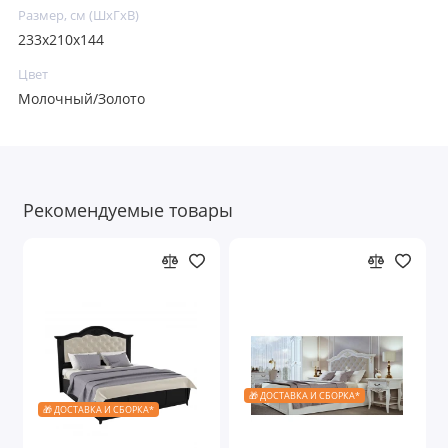
Размер, см (ШхГхВ)
233x210x144
Цвет
Молочный/Золото
Рекомендуемые товары
🎁 ДОСТАВКА И СБОРКА*
🎁 ДОСТАВКА И СБОРКА*