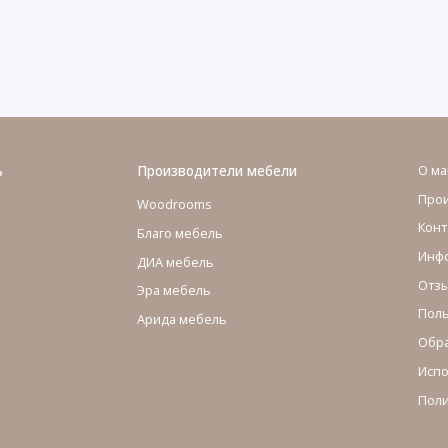
ь
Производители мебели
О ма
Про
Woodrooms
Конт
Благо мебель
Инфо
ДИА мебель
Отзы
Эра мебель
Поль
Арида мебель
Обра
Испо
Поли