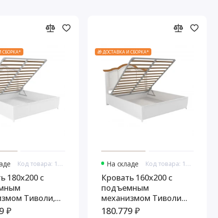
И СБОРКА*
🎁 ДОСТАВКА И СБОРКА*
ладе
Код товара: 10874
На складе
Код товара: 10900
ь 180x200 с
Кровать 160x200 с
мным
подъемным
измом Тиволи,
механизмом Тиволи
/Патина Серебро
WOOD, Молочный/
9 ₽
180.779 ₽