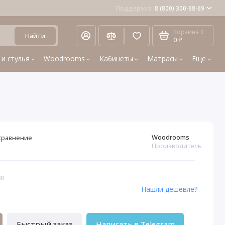
Поддержка
8 (800) 300-68-69
Корзина
0
Найти
0 ₽
 и стулья
Woodrooms
Кабинеты
Матрасы
Еще
Woodrooms
сравнение
Производитель
88
Нашли дешевле?
Быстрый заказ
Написать в Telegram