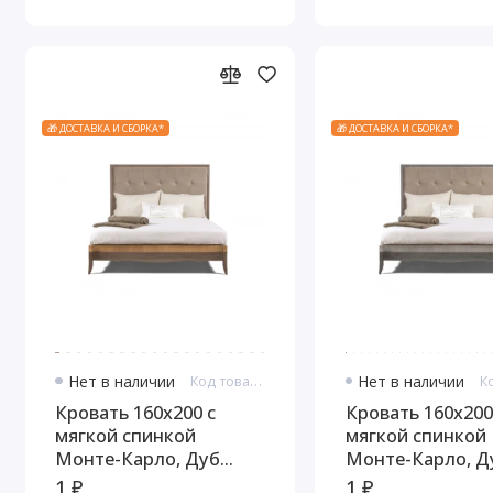
Золото
🎁 ДОСТАВКА И СБОРКА*
🎁 ДОСТАВКА И СБОРКА*
Нет в наличии
Код товара: 10916
Нет в наличии
Кровать 160x200 с
Кровать 160x200
мягкой спинкой
мягкой спинкой
Монте-Карло, Дуб
Монте-Карло, Д
медовый/Дуб
дымчатый/пепе
1 ₽
1 ₽