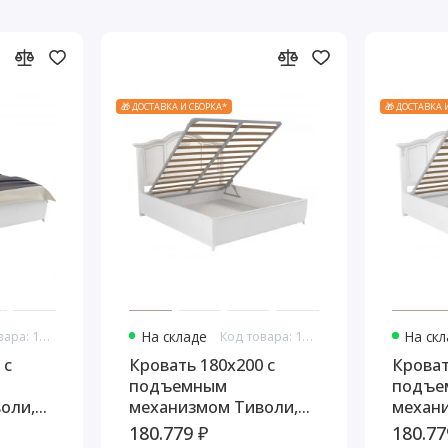
🎁 ДОСТАВКА И СБОРКА*
🎁 ДОСТАВКА 
Код товара: 10850
На складе
Код товара: 10862
На ск
 с
Кровать 180x200 с
Кроват
подъемным
подъе
оли,
механизмом Тиволи,
механ
на
Молочный
Белый
180.779 ₽
180.77