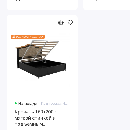
серокоричневый
🎁 ДОСТАВКА И СБОРКА*
На складе
Код товара: 43845
Кровать 160x200 с
мягкой спинкой и
подъемным
механизмом Тиволи