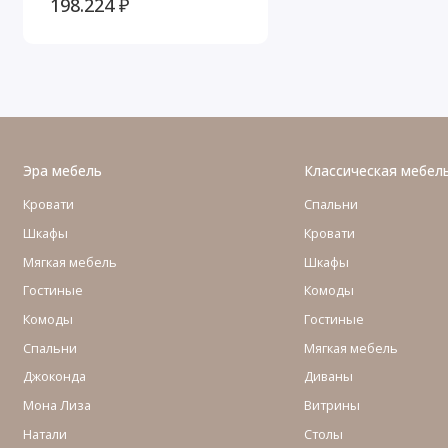
198.224 ₽
WOOD, Черный/Ясень
Эра мебель
Классическая мебел
Кровати
Спальни
Шкафы
Кровати
Мягкая мебель
Шкафы
Гостиные
Комоды
Комоды
Гостиные
Cпальни
Мягкая мебель
Джоконда
Диваны
Мона Лиза
Витрины
Натали
Столы