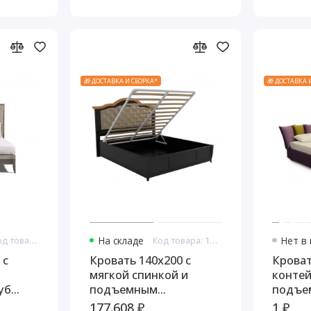
🎁 ДОСТАВКА И СБОРКА*
🎁 ДОСТАВКА 
Код товара: 10918
На складе
Код товара: 11002
Нет в
 с
Кровать 140x200 с
Кроват
мягкой спинкой и
конте
уб
подъемным
подъе
льный
механизмом Тиволи
механ
177.608 ₽
1 ₽