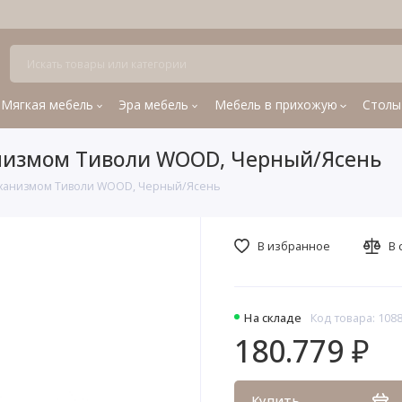
Мягкая мебель
Эра мебель
Мебель в прихожую
Столы
низмом Тиволи WOOD, Черный/Ясень
еханизмом Тиволи WOOD, Черный/Ясень
В избранное
В 
На складе
Код товара: 108
180.779 ₽
Купить