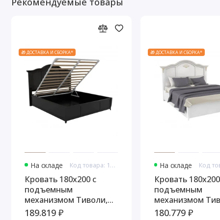
Рекомендуемые товары
🎁 ДОСТАВКА И СБОРКА*
🎁 ДОСТАВКА И СБОРКА*
На складе
Код товара: 10838
На складе
Кровать 180x200 с
Кровать 180x200
подъемным
подъемным
механизмом Тиволи,
механизмом Тив
Черный
Молочный/Пати
189.819 ₽
180.779 ₽