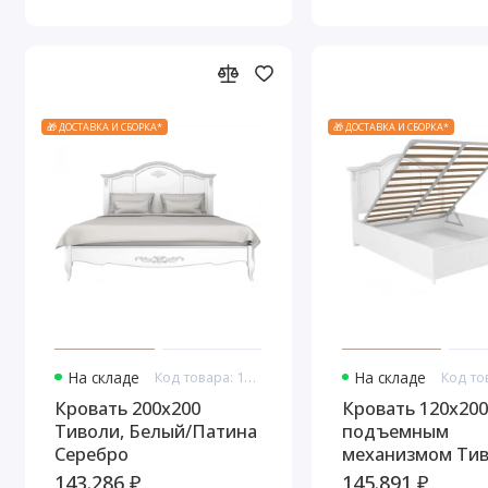
🎁 ДОСТАВКА И СБОРКА*
🎁 ДОСТАВКА И СБОРКА*
На складе
Код товара: 10873
На складе
Кровать 200x200
Кровать 120x200
Тиволи, Белый/Патина
подъемным
Серебро
механизмом Тив
Белый/Патина С
143.286 ₽
145.891 ₽