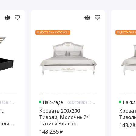
🎁 ДОСТАВКА И СБОРКА*
🎁 ДОСТАВКА 
Код товара: 10844
На складе
Код товара: 10849
На ск
 с
Кровать 200x200
Кроват
Тиволи, Молочный/
Тивол
оли,
Патина Золото
143.28
143.286 ₽