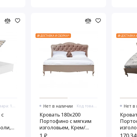
🎁 ДОСТАВКА И СБОРКА*
🎁 ДОСТАВКА 
Код товара: 10880
Нет в наличии
Код товара: 10941
Нет в
 с
Кровать 180x200
Кроват
Портофино с мягким
Порто
оли,
изголовьем, Крем/
изголо
еребро
Шампань
Патин
1 ₽
170.34