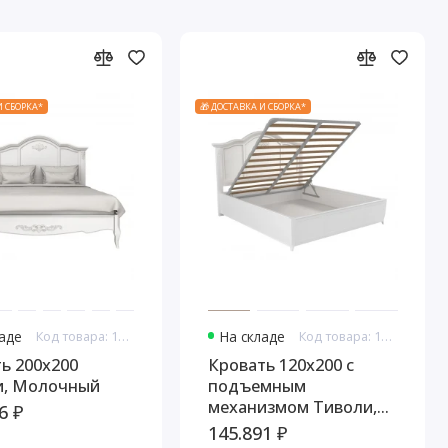
И СБОРКА*
🎁 ДОСТАВКА И СБОРКА*
ладе
Код товара: 10860
На складе
Код товара: 10868
ь 200x200
Кровать 120x200 с
и, Молочный
подъемным
механизмом Тиволи,
6 ₽
Молочный
145.891 ₽