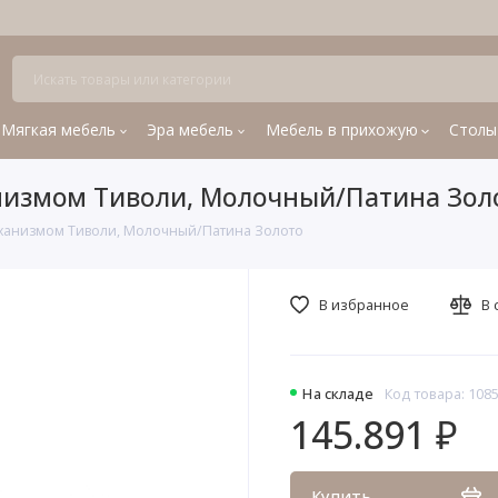
Мягкая мебель
Эра мебель
Мебель в прихожую
Столы
низмом Тиволи, Молочный/Патина Зол
ханизмом Тиволи, Молочный/Патина Золото
В избранное
В 
На складе
Код товара: 108
145.891 ₽
Купить