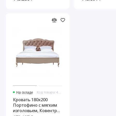
На складе
Код товара: 44749
Кровать 180x200
Портофино с мягким
изголовьем, Ковентри/
Патина серая