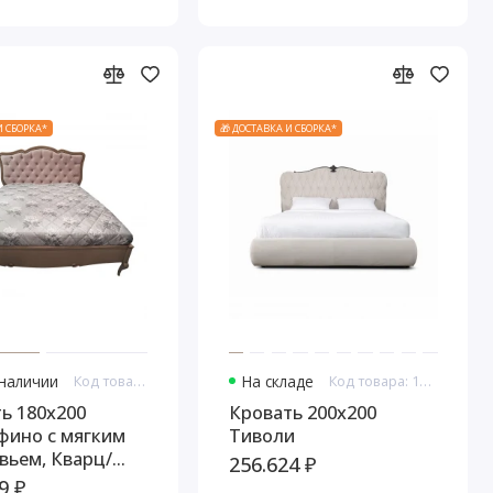
И СБОРКА*
🎁 ДОСТАВКА И СБОРКА*
 наличии
Код товара: 10943
На складе
Код товара: 11039
ь 180x200
Кровать 200x200
фино с мягким
Тиволи
вьем, Кварц/
256.624 ₽
а коричневая
9 ₽