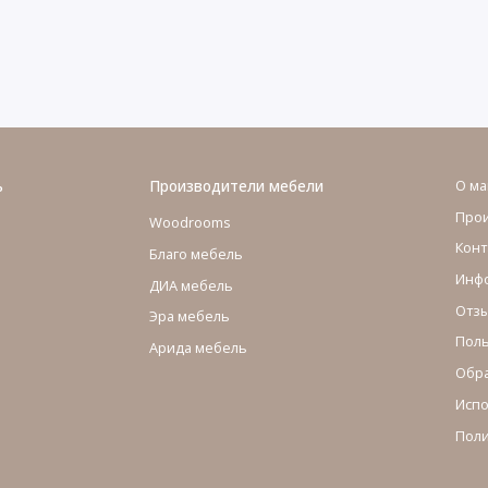
ь
Производители мебели
О ма
Про
Woodrooms
Конт
Благо мебель
Инфо
ДИА мебель
Отзы
Эра мебель
Поль
Арида мебель
Обра
Испо
Поли