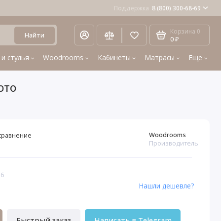
Поддержка
8 (800) 300-68-69
Корзина
0
Найти
0 ₽
 и стулья
Woodrooms
Кабинеты
Матрасы
Еще
ото
Woodrooms
сравнение
Производитель
56
Нашли дешевле?
Быстрый заказ
Написать в Telegram