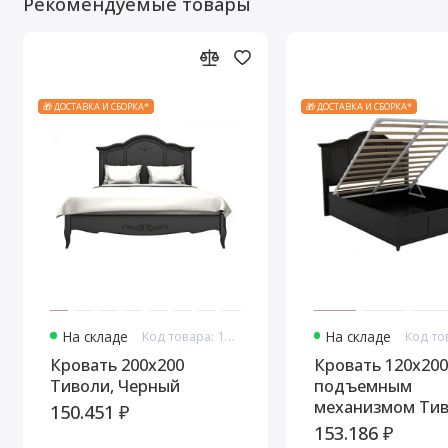
Рекомендуемые товары
🎁 ДОСТАВКА И СБОРКА*
🎁 ДОСТАВКА И СБОРКА*
На складе
Код товара: 10837
На складе
Кровать 200x200
Кровать 120x200
Тиволи, Черный
подъемным
механизмом Тив
150.451 ₽
Черный
153.186 ₽