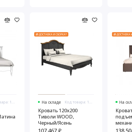
🎁 ДОСТАВКА И СБОРКА*
🎁 ДОСТАВКА 
Код товара: 10879
На складе
Код товара: 10893
На ск
Кровать 120x200
Кроват
Патина
Тиволи WOOD,
подъе
Черный/Ясень
механ
для бе
107.467 ₽
138.50