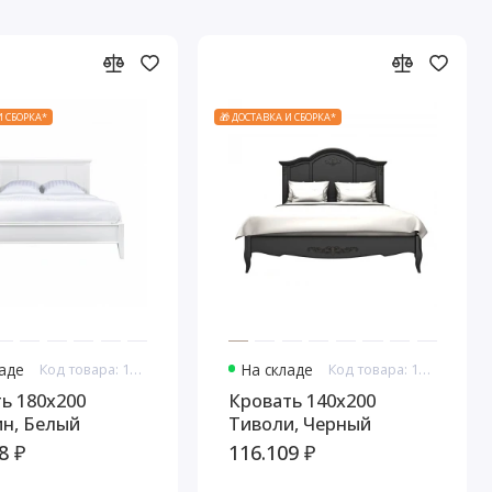
И СБОРКА*
🎁 ДОСТАВКА И СБОРКА*
ладе
Код товара: 10787
На складе
Код товара: 10843
ь 180x200
Кровать 140x200
н, Белый
Тиволи, Черный
8 ₽
116.109 ₽