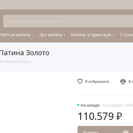
Мягкая мебель
Эра мебель
Мебель в прихожую
Столы
Патина Золото
ый/Патина Золото
В избранное
В 
На складе
Код товара: 108
110.579 ₽
Купить