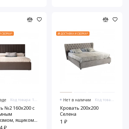
И СБОРКА*
🎁 ДОСТАВКА И СБОРКА*
ладе
Код товара: 11028
Нет в наличии
Код товара: 11059
ь №2 160x200 с
Кровать 200x200
мным
Селена
измом, ящиком
1 ₽
лья, Ницца
4 ₽