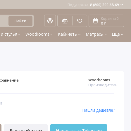
Поддержка
8 (800) 300-68-69
Корзина
0
Найти
0 ₽
 и стулья
Woodrooms
Кабинеты
Матрасы
Еще
Woodrooms
сравнение
Производитель
55
Нашли дешевле?
Быстрый заказ
Написать в Telegram