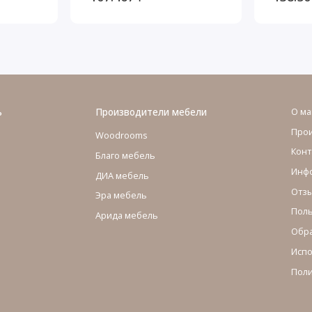
ь
Производители мебели
О ма
Про
Woodrooms
Конт
Благо мебель
Инфо
ДИА мебель
Отзы
Эра мебель
Поль
Арида мебель
Обра
Испо
Поли